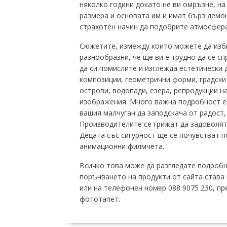
няколко години докато не ви омръзне, на
размера и основата им и имат бърз демон
страхотен начин да подобрите атмосфера
Сюжетите, измежду които можете да изби
разнообразни, че ще ви е трудно да се с
да си помислите и изглежда естетически 
композиции, геометрични форми, градски
острови, водопади, езера, репродукции н
изображения. Много важна подробност е 
вашия малчуган да заподскача от радост,
Производителите се грижат да задоволят 
Децата със сигурност ще се почувстват 
анимационни филмчета.
Всичко това може да разгледате подробно
поръчването на продукти от сайта става 
или на телефонен номер 088 9075 230, п
фототапет.