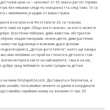
 достъпни цени са – започват от 65 лева и растат спрямо
таж без никакви следи по повърхността след това. Те са
та с минимални усърдие от ваша страна.
рате в каталога на Фототапети 24, са толкова
прете само на един. Общо взето всичко, за което можете
добре. Екзотични пейзажи, диви животни, абстркатни
 образи, нощни панорами, нежни цветя, диви растения,
а известни художници и всякакви други фонови
подкатегорията „Детски фототапети“, която ще накара
 ако има любимия си герой на стената в детската стая.
всички интереси както на най-малките, така и на нас.
по-добре сред любимите си илюстрации на детски
 на www.fototapeti24.com. Доставката е безплатна, а
или онлайн, попълвайки личните си данни и координати
редоставяйки серийния номер на желания от вас 3D