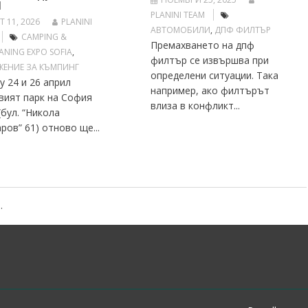
Л
PLANINI TEAM
Т 11, 2026
PLANINI
АВТОМОБИЛИ
,
ДПФ ФИЛТЪР
CAMPING &
Премахването на дпф
ANING EXPO SOFIA
,
филтър се извършва при
ЕНИЕ ЗА КЪМПИНГ
определени ситуации. Така
 24 и 26 април
например, ако филтърът
вият парк на София
влиза в конфликт...
(бул. “Никола
ров” 61) отново ще...
.