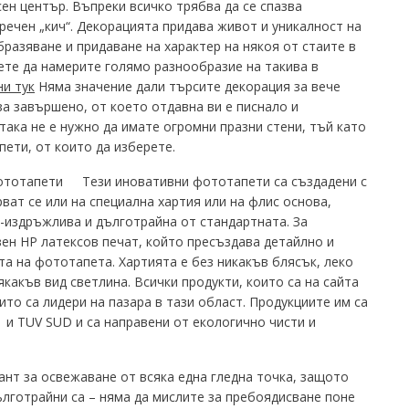
ен център. Въпреки всичко трябва да се спазва
аречен „кич“. Декорацията придава живот и уникалност на
разяване и придаване на характер на някоя от стаите в
ете да намерите голямо разнообразие на такива в
ни тук
Няма значение дали търсите декорация за вече
а завършено, от което отдавна ви е писнало и
ака не е нужно да имате огромни празни стени, тъй като
ети, от които да изберете.
Тези иновативни фототапети са създадени с
ат се или на специална хартия или на флис основа,
о-издръжлива и дълготрайна от стандартната. За
ен HP латексов печат, който пресъздава детайлно и
 на фототапета. Хартията е без никакъв блясък, леко
якакъв вид светлина. Всички продукти, които са на сайта
то са лидери на пазара в тази област. Продукциите им са
 и TUV SUD и са направени от екологично чисти и
нт за освежаване от всяка една гледна точка, защото
ълготрайни са – няма да мислите за пребоядисване поне