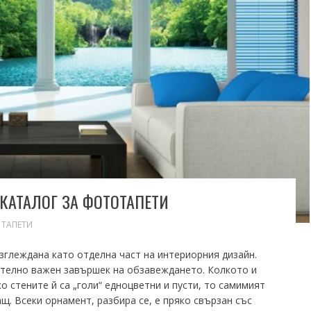
 КАТАЛОГ ЗА ФОТОТАПЕТИ
 ТАПЕТИ
зглеждана като отделна част на интериорния дизайн.
ително важен завършек на обзавеждането. Колкото и
о стените й са „голи“ едноцветни и пусти, то самимият
щ. Всеки орнамент, разбира се, е пряко свързан със