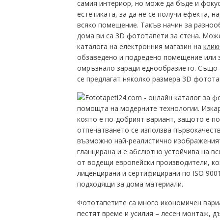
самия интериор, но може да бъде и фокус
естетиката, за да не се получи ефекта, н
всяко помещение. Такъв начин за разнооб
дома ви са 3D фототапети за стена. Мож
каталога на електронния магазин на
клик
обзаведено и подредено помещение или з
омръзнало заради еднообразието. Също т
се предлагат няколко размера 3D фототап
помощта на модерните технологии. Изкарв
която е по-добрият вариант, защото е п
отпечатването се използва първокачеств
възможно най-реалистично изображенията
гланцирана и е абслютно устойчива на вс
от водещи европейски производители, кои
лиценцирани и сертифицирани по ISO 9001
подходящи за дома материали.
Фототапетите са много икономичен вариа
пестят време и усилия – лесен монтаж, д