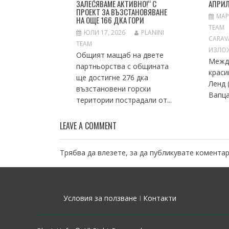
ЗАЛЕСЯВАМЕ АКТИВНО!“ С
АПРИ
ПРОЕКТ ЗА ВЪЗСТАНОВЯВАНЕ
МАР
НА ОЩЕ 166 ДКА ГОРИ
TEAM
ЮЛИ 17, 2026
PLANINI
CARAV
TEAM
ИЗЛОЖ
Общият мащаб на двете
Между
партньорства с общината
краси
ще достигне 276 дка
Ленд 
възстановени горски
Вапца
територии пострадали от...
LEAVE A COMMENT
Трябва да
влезете
, за да публикувате коментар
Условия за ползване
I
Контакти