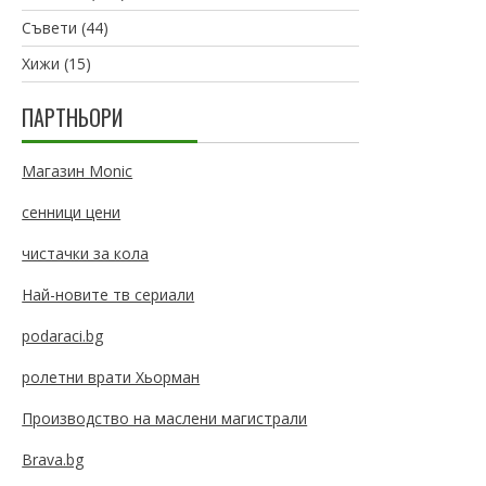
Съвети
(44)
Хижи
(15)
ПАРТНЬОРИ
Магазин Monic
сенници цени
чистачки за кола
Най-новите тв сериали
podaraci.bg
ролетни врати Хьорман
Производство на маслени магистрали
Brava.bg