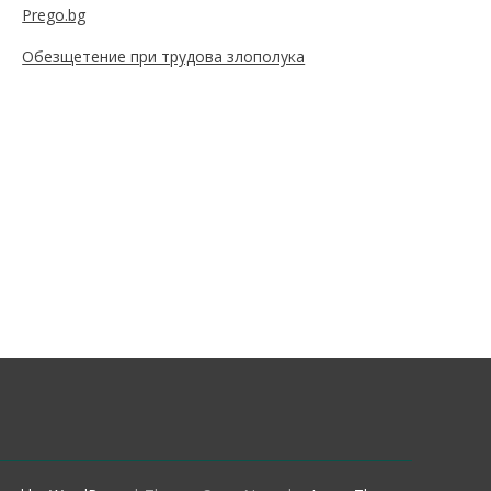
Prego.bg
Обезщетение при трудова злополука