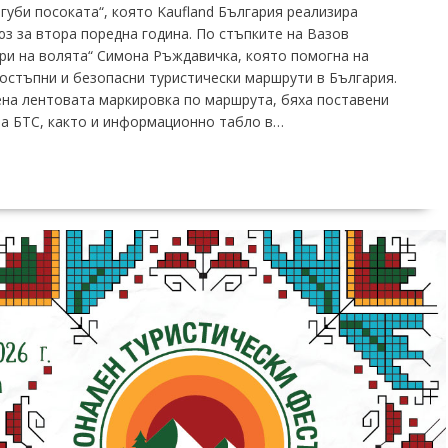
губи посоката“, която Kaufland България реализира
з за втора поредна година. По стъпките на Вазов
гри на волята“ Симона Ръждавичка, която помогна на
достъпни и безопасни туристически маршрути в България.
на лентовата маркировка по маршрута, бяха поставени
 на БТС, както и информационно табло в…