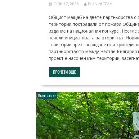
ЮЛИ 17, 2026
PLANINI TEAM
Общият мащаб на двете партньорства с 
територии пострадали от пожари Община
издание на националния конкурс „Нестле 
печели инициативата за втори път. Новия
територии чрез засаждането и тригодишн
партньорството между Нестле България 
проект е насочен към територии, засегна
ПРОЧЕТИ ОЩЕ
Екопътеки