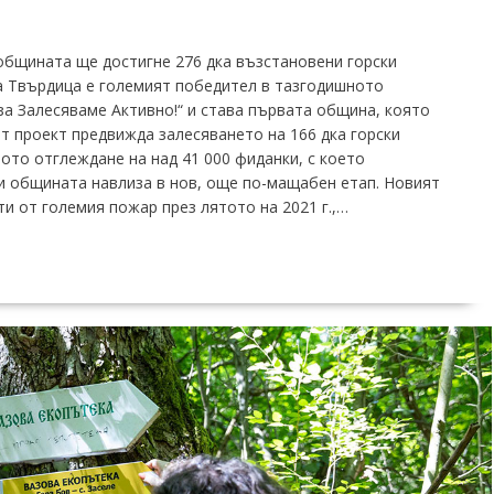
общината ще достигне 276 дка възстановени горски
 Твърдица е големият победител в тазгодишното
за Залесяваме Активно!“ и става първата община, която
т проект предвижда залесяването на 166 дка горски
ото отглеждане на над 41 000 фиданки, с което
и общината навлиза в нов, още по-мащабен етап. Новият
ти от големия пожар през лятото на 2021 г.,…