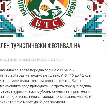
ЛЕН ТУРИСТИЧЕСКИ ФЕСТИВАЛ НА
ВИЦА
,
ТУРИСТИЧЕСКИ ФЕСТИВАЛ
,
ФЕСТИВАЛ
завръща за трета поредна година с Керана и
Мальо войвода на ансамбъл „Шевица” От 10 до 12 юли
е в задължителна точка за хората, които обичат
иключенията сред природата. За трета поредна година
събере туристически клубове, семейства, приятели и
а три дни, изпълнени с емоции, нови знания, музика и
битието вече могат да бъдат закупени…