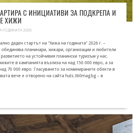
ТАРТИРА С ИНИЦИАТИВИ ЗА ПОДКРЕПА И
Е ХИЖИ
А ГОДИНАТА 2026
лно даден стартът на “Хижа на годината” 2026 г. –
и обединява планинари, хижари, организации и любители
 развитието на устойчивия планински туризъм у нас.
хижите в кампанията възлиза на над 150 000 евро, а за
ад 70 000 евро. Гласуването за номинираните обекти в
ата вече е отворено на сайта huts.360mag.bg – в