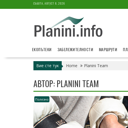
Skip
СЪБОТА, АВГУСТ 8, 2026
to
content
ЕКОПЪТЕКИ
ЗАБЕЛЕЖИТЕЛНОСТИ
МАРШРУТИ
ПЛ
Вие сте тук
Home
Planini Team
АВТОР:
PLANINI TEAM
Полезно