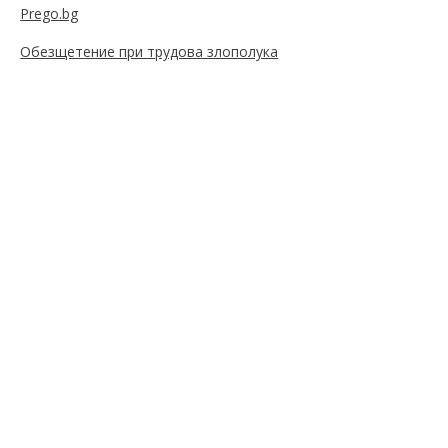
Prego.bg
Обезщетение при трудова злополука