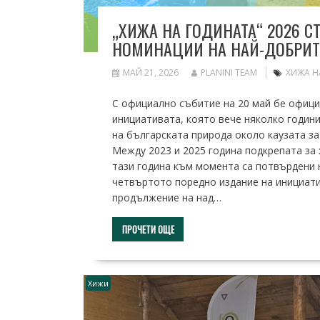
„ХИЖА НА ГОДИНАТА“ 2026 С
НОМИНАЦИИ НА НАЙ-ДОБРИТ
МАЙ 21, 2026
PLANINI TEAM
ХИЖА Н
С официално събитие на 20 май бе официа
инициативата, която вече няколко годин
на българската природа около каузата за
Между 2023 и 2025 година подкрепата за 
тази година към момента са потвърдени н
четвъртото поредно издание на инициатив
продължение на над…
ПРОЧЕТИ ОЩЕ
Хижи