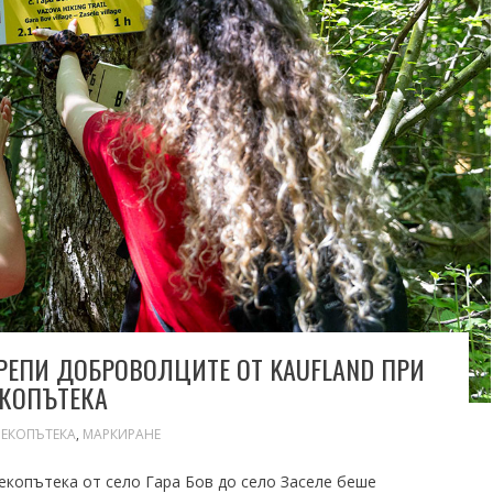
ЕПИ ДОБРОВОЛЦИТЕ ОТ KAUFLAND ПРИ
ЕКОПЪТЕКА
 ЕКОПЪТЕКА
,
МАРКИРАНЕ
екопътека от село Гара Бов до село Заселе беше