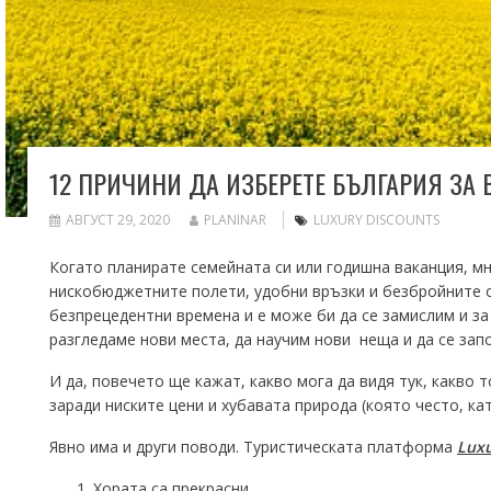
12 ПРИЧИНИ ДА ИЗБЕРЕТЕ БЪЛГАРИЯ ЗА
АВГУСТ 29, 2020
PLANINAR
LUXURY DISCOUNTS
Когато планирате семейната си или годишна ваканция, мн
нискобюджетните полети, удобни връзки и безбройните оф
безпрецедентни времена и е може би да се замислим и за 
разгледаме нови места, да научим нови неща и да се запо
И да, повечето ще кажат, какво мога да видя тук, какво 
заради ниските цени и хубавата природа (която често, ка
Явно има и други поводи. Туристическата платформа
Luxu
Хората са прекрасни