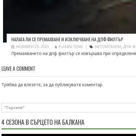
НАЛАГА ЛИ СЕ ПРЕМАХВАНЕ И ИЗКЛЮЧВАНЕ НА ДПФ ФИЛТЪР
НОЕМВРИ 25, 2025
PLANINI TEAM
АВТОМОБИЛИ
,
ДПФ Ф
Премахването на дпф филтър се извършва при определени с
LEAVE A COMMENT
Трябва да
влезете
, за да публикувате коментар.
4 СЕЗОНА В СЪРЦЕТО НА БАЛКАНА