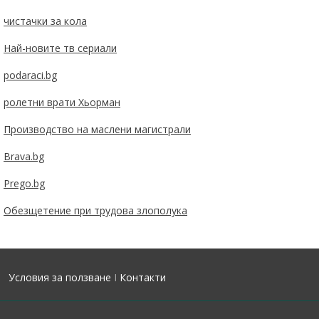
чистачки за кола
Най-новите тв сериали
podaraci.bg
ролетни врати Хьорман
Производство на маслени магистрали
Brava.bg
Prego.bg
Обезщетение при трудова злополука
Условия за ползване
I
Контакти