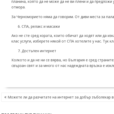
планина, която да не може да не ви плени и да предложи 
отмора.
За Черноморието няма да говорим. От диви места за палат
СПА, релакс и масажи
Ако не сте сред хората, които обичат да ходят или да изк
клас услуги, изберете някой от СПА хотелите у нас. Тук к
Достъпен интернет
Колкото и да не ни се вярва, но България е сред странит
свързан свят и за много от нас надеждната връзка е изкл
НАВИГАЦИЯ
Можете ли да разчитате на интернет за добър зъболекар 