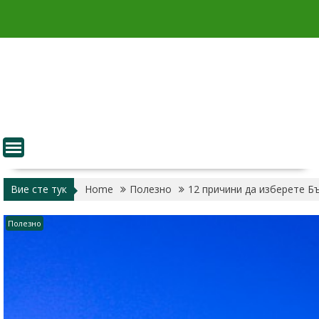
Skip
to
content
Вие сте тук
Home
Полезно
12 причини да изберете Б
Полезно