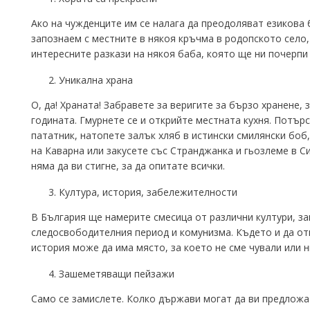
Ако на чужденците им се налага да преодоляват езикова 
запознаем с местните в някоя кръчма в родопското село,
интересните разкази на някоя баба, която ще ни почерпи
Уникална храна
О, да! Храната! Забравете за веригите за бързо хранене,
годината. Гмурнете се и открийте местната кухня. Потър
пататник, натопете залък хляб в истински смилянски боб
на Каварна или закусете със Странджанка и гьозлеме в 
няма да ви стигне, за да опитате всички.
Култура, история, забележителности
В България ще намерите смесица от различни култури, за
следосвободителния период и комунизма. Където и да от
история може да има място, за което не сме чували или н
Зашеметяващи пейзажи
Само се замислете. Колко държави могат да ви предложат