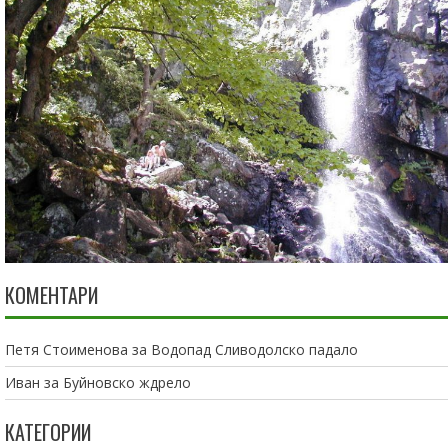
КОМЕНТАРИ
Петя Стоименова
за
Водопад Сливодолско падало
Иван
за
Буйновско ждрело
КАТЕГОРИИ