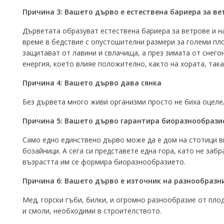
Причина 3: Вашето дърво е естествена бариера за ве
Дърветата образуват естествена бариера за ветрове и 
време в бедствие с опустошителни размери за големи пло
защитават от лавини и свлачища, а през зимата от снег
енергия, което влияе положително, както на хората, так
Причина 4: Вашето дърво дава сянка
Без дървета много живи организми просто не биха оцелели
Причина 5: Вашето дърво гарантира биоразнообрази
Само едно единствено дърво може да е дом на стотици ви
бозайници. А сега си представете една гора, като не забр
възрастта им се формира биоразнообразието.
Причина 6: Вашето дърво е източник на разнообразн
Мед, горски гъби, билки, и огромно разнообразие от пло
и смоли, необходими в строителството.