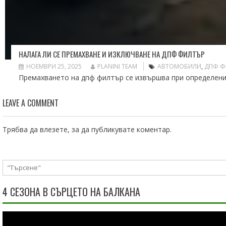
НАЛАГА ЛИ СЕ ПРЕМАХВАНЕ И ИЗКЛЮЧВАНЕ НА ДПФ ФИЛТЪР
НОЕМВРИ 25, 2025
PLANINI TEAM
АВТОМОБИЛИ
,
ДПФ Ф
Премахването на дпф филтър се извършва при определени с
LEAVE A COMMENT
Трябва да
влезете
, за да публикувате коментар.
4 СЕЗОНА В СЪРЦЕТО НА БАЛКАНА
Видео