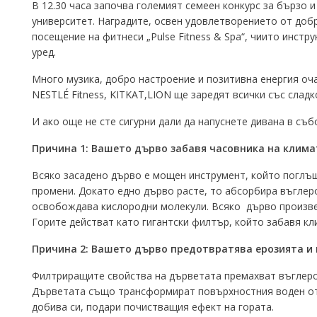
В 12.30 часа започва големият семеен конкурс за бързо 
университет. Наградите, освен удовлетворението от доб
посещение на фитнеси „Pulse Fitness & Spa“, чиито инст
уред.
Много музика, добро настроение и позитивна енергия оча
NESTLÉ Fitness, KITKAT,LION ще заредят всички със сладк
И ако още не сте сигурни дали да напуснете дивана в съб
Причина 1: Вашето дърво забавя часовника на клим
Всяко засадено дърво е мощен инструмент, който поглъщ
промени. Докато едно дърво расте, то абсорбира въглер
освобождава кислородни молекули. Всяко дърво произвежд
Горите действат като гигантски филтър, който забавя к
Причина 2: Вашето дърво предотвратява ерозията и
Филтриращите свойства на дърветата премахват въглерод
Дърветата също трансформират повърхностния воден оток
добива си, подари почистващия ефект на гората.