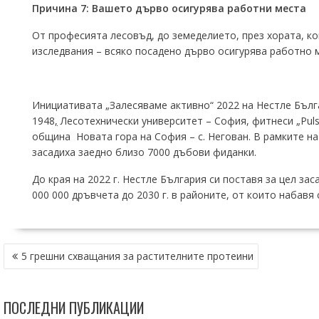
Причина 7: Вашето дърво осигурява работни места
От професията лесовъд, до земеделието, през хората, 
изследвания – всяко посадено дърво осигурява работно 
Инициативата „Залесяваме активно“ 2022 на Нестле Бълга
1948
,
Лесотехнически университет – София, фитнеси „Pulse
община Новата гора на София – с. Негован. В рамките на
засадиха заедно близо 7000 дъбови фиданки.
До края на 2022 г. Нестле България си поставя за цел за
000 000 дръвчета до 2030 г. в районите, от които набавя 
НАВИГАЦИЯ
5 грешни схващания за растителните протеини
ПОСЛЕДНИ ПУБЛИКАЦИИ