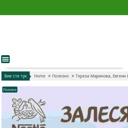
Skip
to
content
Вие сте тук
Home
Полезно
Тереза Маринова, Евгени 
Полезно