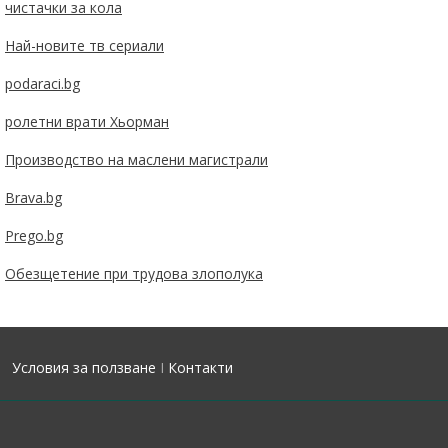
чистачки за кола
Най-новите тв сериали
podaraci.bg
ролетни врати Хьорман
Производство на маслени магистрали
Brava.bg
Prego.bg
Обезщетение при трудова злополука
Условия за ползване
I
Контакти