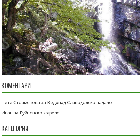
КОМЕНТАРИ
Петя Стоименова
за
Водопад Сливодолско падало
Иван
за
Буйновско ждрело
КАТЕГОРИИ