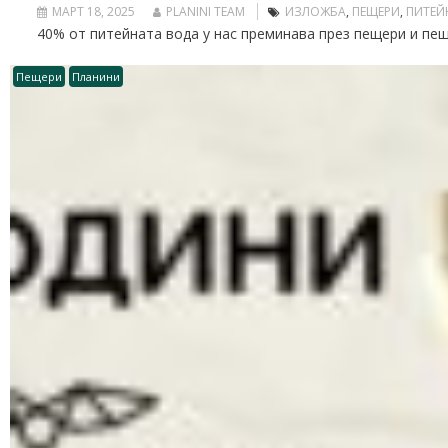
МАРТ 18, 2025
PLANINI TEAM
ИЗЛОЖБА
,
ПЕЩЕРИ
,
ПИТЕЙ
40% от питейната вода у нас преминава през пещери и пещ
Пещери
Планини