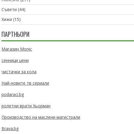
Съвети
(44)
Хижи
(15)
ПАРТНЬОРИ
Магазин Monic
сенници цени
чистачки за кола
Най-новите тв сериали
podaraci.bg
ролетни врати Хьорман
Производство на маслени магистрали
Brava.bg