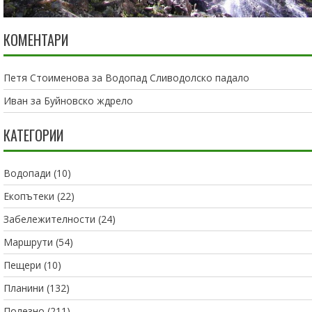
КОМЕНТАРИ
Петя Стоименова
за
Водопад Сливодолско падало
Иван
за
Буйновско ждрело
КАТЕГОРИИ
Водопади
(10)
Екопътеки
(22)
Забележителности
(24)
Маршрути
(54)
Пещери
(10)
Планини
(132)
Полезно
(211)