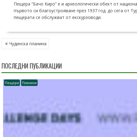
Пещера “Бачо Киро” е и археологически обект от национ
първото си благоустрояване през 1937 год. до сега от Т
пещерата се обслужват от екскурзоводи.
НАВИГАЦИЯ
Чудинска планина
ПОСЛЕДНИ ПУБЛИКАЦИИ
Пещери
Планини