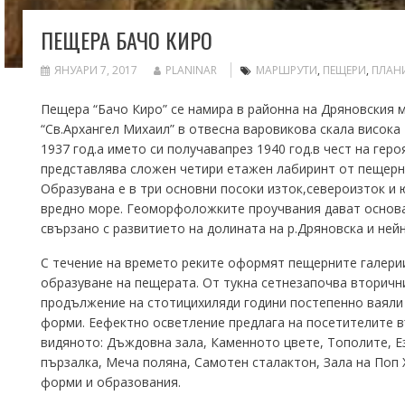
ПЕЩЕРА БАЧО КИРО
ЯНУАРИ 7, 2017
PLANINAR
МАРШРУТИ
,
ПЕЩЕРИ
,
ПЛАН
Пещера “Бачо Киро” се намира в районна на Дряновския м
“Св.Архангел Михаил” в отвесна варовикова скала висока 
1937 год.а името си получавапрез 1940 год.в чест на ге
представлява сложен четири етажен лабиринт от пещерни
Образувана е в три основни посоки изток,североизток и
вредно море. Геоморфоложките проучвания дават основа
свързано с развитието на долината на р.Дряновска и нейн
С течение на времето реките оформят пещерните галерии 
образуване на пещерата. От тукна сетнезапочва вторичн
продължение на стотицихиляди години постепенно ваяли 
форми. Eефектно осветление предлага на посетителите 
видяното: Дъждовна зала, Каменното цвете, Тополите, Е
пързалка, Меча поляна, Самотен сталактон, Зала на Поп
форми и образования.