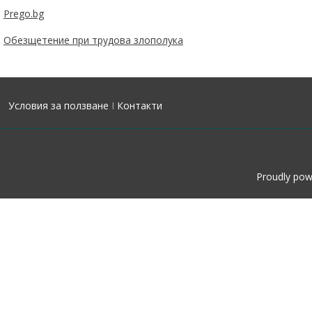
Prego.bg
Обезщетение при трудова злополука
Условия за ползване
I
Контакти
Proudly po