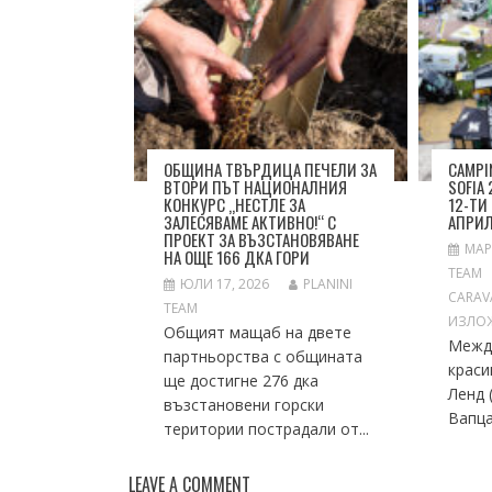
ОБЩИНА ТВЪРДИЦА ПЕЧЕЛИ ЗА
CAMPI
ВТОРИ ПЪТ НАЦИОНАЛНИЯ
SOFIA
КОНКУРС „НЕСТЛЕ ЗА
12-ТИ
ЗАЛЕСЯВАМЕ АКТИВНО!“ С
АПРИ
ПРОЕКТ ЗА ВЪЗСТАНОВЯВАНЕ
МАР
НА ОЩЕ 166 ДКА ГОРИ
TEAM
ЮЛИ 17, 2026
PLANINI
CARAV
TEAM
ИЗЛОЖ
Общият мащаб на двете
Между
партньорства с общината
краси
ще достигне 276 дка
Ленд 
възстановени горски
Вапца
територии пострадали от...
LEAVE A COMMENT