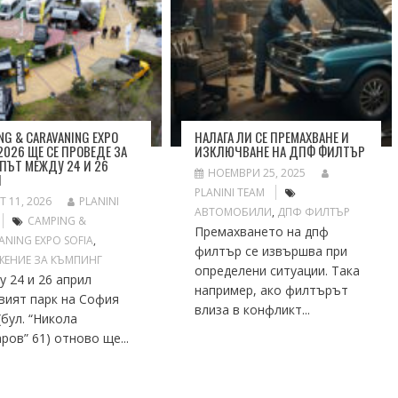
NG & CARAVANING EXPO
НАЛАГА ЛИ СЕ ПРЕМАХВАНЕ И
 2026 ЩЕ СЕ ПРОВЕДЕ ЗА
ИЗКЛЮЧВАНЕ НА ДПФ ФИЛТЪР
 ПЪТ МЕЖДУ 24 И 26
НОЕМВРИ 25, 2025
Л
PLANINI TEAM
Т 11, 2026
PLANINI
АВТОМОБИЛИ
,
ДПФ ФИЛТЪР
CAMPING &
Премахването на дпф
ANING EXPO SOFIA
,
филтър се извършва при
ЕНИЕ ЗА КЪМПИНГ
определени ситуации. Така
 24 и 26 април
например, ако филтърът
вият парк на София
влиза в конфликт...
(бул. “Никола
ров” 61) отново ще...