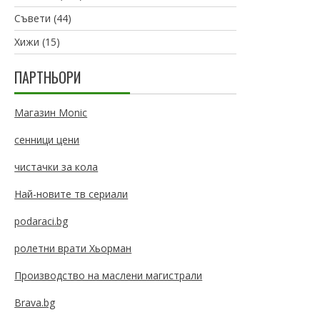
Съвети
(44)
Хижи
(15)
ПАРТНЬОРИ
Магазин Monic
сенници цени
чистачки за кола
Най-новите тв сериали
podaraci.bg
ролетни врати Хьорман
Производство на маслени магистрали
Brava.bg