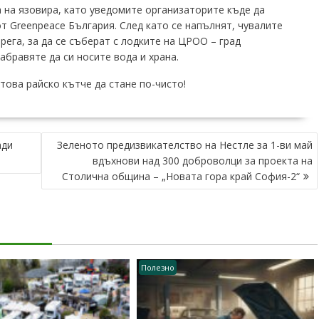
 на язовира, като уведомите организаторите къде да
от Greenpeace България. След като се напълнят, чувалите
рега, за да се съберат с лодките на ЦРОО – град
абравяте да си носите вода и храна.
това райско кътче да стане по-чисто!
ади
Зеленото предизвикателство на Нестле за 1-ви май
вдъхнови над 300 доброволци за проекта на
Столична община – „Новата гора край София-2“
Полезно