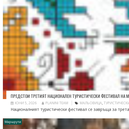
ПРЕДСТОИ ТРЕТИЯТ НАЦИОНАЛЕН ТУРИСТИЧЕСКИ ФЕСТИВАЛ НА 
ЮНИ 5, 2026
PLANINI TEAM
МАЛЬОВИЦА
,
ТУРИСТИЧЕСК
Националният туристически фестивал се завръща за трета 
Маршрути