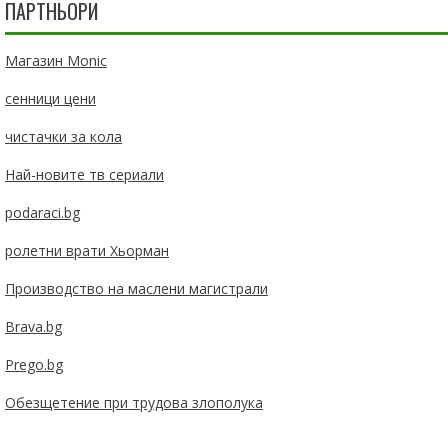
ПАРТНЬОРИ
Магазин Monic
сенници цени
чистачки за кола
Най-новите тв сериали
podaraci.bg
ролетни врати Хьорман
Производство на маслени магистрали
Brava.bg
Prego.bg
Обезщетение при трудова злополука