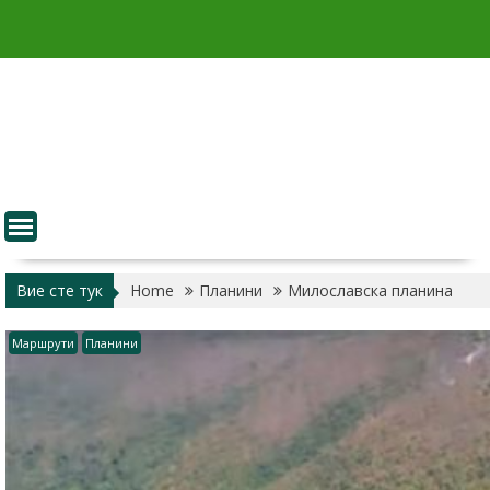
Skip
to
content
Вие сте тук
Home
Планини
Милославска планина
Маршрути
Планини