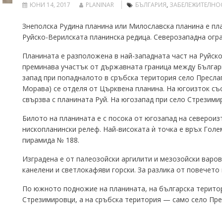
ЮНИ 14, 2017
PLANINAR
БЪЛГАРИЯ
,
ЗАБЕЛЕЖИТЕЛНО
Знеполска Рудина планина или Милославска планина е пл
Руйско-Верилската планинска редица. Северозападна огр
Планината е разположена в най-западната част на Руйско
преминава участък от държавната граница между България
запад при попадналото в сръбска територия село Преслап
Морава) се отделя от Църквена планина. На югоизток със
свързва с планината Руй. На югозапад при село Стрезими
Билото на планината е с посока от югозапад на североиз
нископланински релеф. Най-високата ѝ точка е връх Голе
пирамида № 188.
Изградена е от палеозойски аргилити и мезозойски варов
канелени и светлокафяви горски. За разлика от повечет
По южното подножие на планината, на българска територ
Стрезимировци, а на сръбска територия — само село Прес