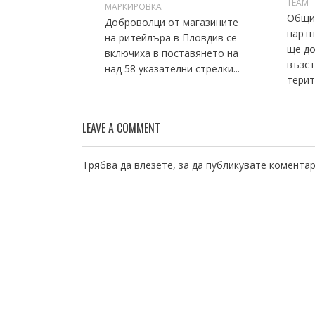
TEAM
МАРКИРОВКА
Общи
Доброволци от магазините
партн
на ритейлъра в Пловдив се
ще до
включиха в поставянето на
възст
над 58 указателни стрелки...
терит
LEAVE A COMMENT
Трябва да
влезете
, за да публикувате коментар