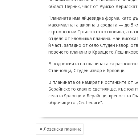
област Перник, част от Руйско-Верилскат
Планината има яйцевидна форма, като дъл
максималната ширина в средата — до 5 км.
стръмно към Трънската котловина, а на ю
отделя от Еловишка планина. Най-високата
ѝ част, западно от село Студен извор. о
повечето планини в Краището Лешниковск
В подножията на планината са разположе
Стайчовци, Студен извор и Ярловци.
В планината се намират и останките от Б
Берайнското скално светилище, късноант
селата Ярловци и Берайнци, крепостта Г
оброчището „Св. Георги“.
НАВИГАЦИЯ
Лозенска планина