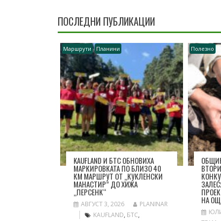
ПОСЛЕДНИ ПУБЛИКАЦИИ
Маршрути
Планини
Полезно
KAUFLAND И БТС ОБНОВИХА
ОБЩИН
МАРКИРОВКАТА ПО БЛИЗО 40
ВТОРИ
КМ МАРШРУТ ОТ „КУКЛЕНСКИ
КОНКУ
МАНАСТИР” ДО ХИЖА
ЗАЛЕС
„ПЕРСЕНК“
ПРОЕК
НА ОЩ
АВГУСТ 3, 2026
PLANINAR
ЮЛИ
KAUFLAND
,
БТС
,