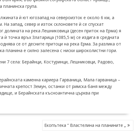
а планинска група.
жината ѝ ют югозапад на североизток е около 6 км, а
 На запад, север и изток склоновете ѝ се спускат
г долината на река Лешниковица (десен приток на Ерма) я
 ѝ точка връх Златарица (1085,5 м) се издига в средната
тводнява се от десните притоци на река Ерма. За разлика от
а планина е силно залесена с ниски широколистни гoри.
ни 7 села: Берайнци, Костуринци, Лешниковци, Радово,
ерайнската каменна кариера Гарваница, Мала гарваница –
ичната крепост Земун, останки от римска баня между
радище, и Берайнската късноантична църква при
Екопътека “ Властелина на планините „