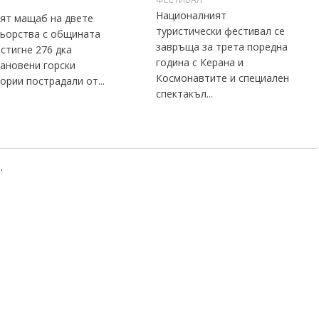
Националният
ят мащаб на двете
туристически фестивал се
ьорства с общината
завръща за трета поредна
стигне 276 дка
година с Керана и
ановени горски
Космонавтите и специален
ории пострадали от...
спектакъл...
.