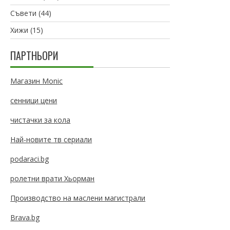
Съвети
(44)
Хижи
(15)
ПАРТНЬОРИ
Магазин Monic
сенници цени
чистачки за кола
Най-новите тв сериали
podaraci.bg
ролетни врати Хьорман
Производство на маслени магистрали
Brava.bg