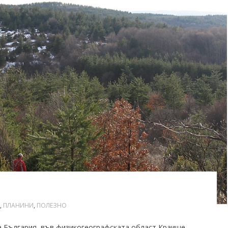
,
ПЛАНИНИ
,
ПОЛЕЗНО
а България, във физикогеографската област Краище,