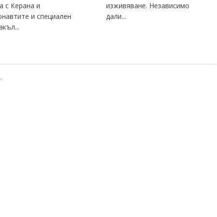
а с Керана и
изживяване. Независимо
навтите и специален
дали...
къл...
.