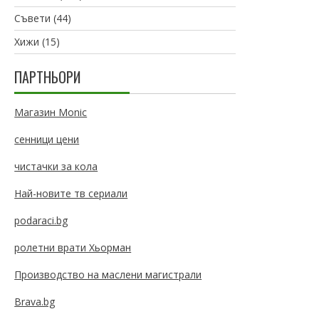
Съвети
(44)
Хижи
(15)
ПАРТНЬОРИ
Магазин Monic
сенници цени
чистачки за кола
Най-новите тв сериали
podaraci.bg
ролетни врати Хьорман
Производство на маслени магистрали
Brava.bg