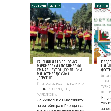
Маршрути
Планини
Планини
KAUFLAND И БТС ОБНОВИХА
ПРЕДС
МАРКИРОВКАТА ПО БЛИЗО 40
НАЦИО
КМ МАРШРУТ ОТ „КУКЛЕНСКИ
ФЕСТИ
МАНАСТИР” ДО ХИЖА
ЮНИ
„ПЕРСЕНК“
TEAM
АВГУСТ 3, 2026
PLANINAR
ТУРИС
KAUFLAND
,
БТС
,
ФЕСТ
МАРКИРОВКА
Наци
Доброволци от магазините
турис
на ритейлъра в Пловдив се
завръ
включиха в поставянето на