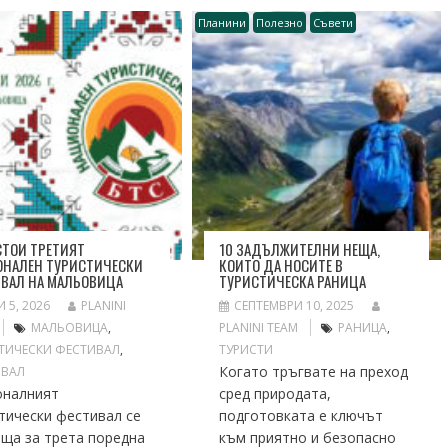
Планини
Полезно
Съвети
ТОИ ТРЕТИЯТ
10 ЗАДЪЛЖИТЕЛНИ НЕЩА,
НАЛЕН ТУРИСТИЧЕСКИ
КОИТО ДА НОСИТЕ В
ВАЛ НА МАЛЬОВИЦА
ТУРИСТИЧЕСКА РАНИЦА
 5, 2026
PLANINI
СЕПТЕМВРИ 10, 2025
МАЛЬОВИЦА
,
PLANINI TEAM
РАНИЦА
,
ТИЧЕСКИ ФЕСТИВАЛ
,
ТУРИСТИ
Когато тръгвате на преход
ИВАЛ
оналният
сред природата,
тически фестивал се
подготовката е ключът
ща за трета поредна
към приятно и безопасно