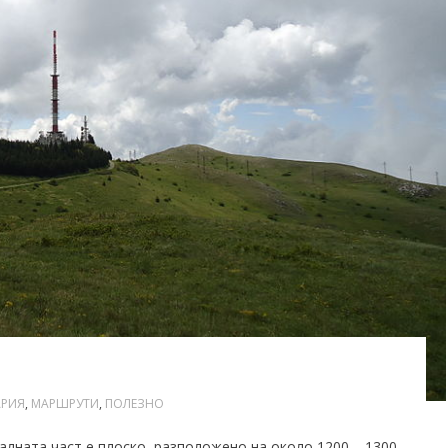
АРИЯ
,
МАРШРУТИ
,
ПОЛЕЗНО
алната част е плоско, разположено на около 1200 – 1300