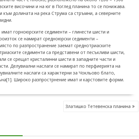
вските височини и на юг в Поглед планина то се понижава.
и към долината на река Струма са стръмни, а северните
видни.
 имат горноюрските седименти – глинести шисти и
ероизток се намират средноюрски седименти –
 място по разпространение заемат среднотриаските
триаските седименти са представени от песъкливи шисти,
али се срещат кристалинни шисти в западните части и
асти. Делувиални наслаги се намират по перфиерията на
лувиалните наслаги са характерни за Чокльово блато,
ъна[1]. Широко разпрострнение имат и карстовите форми.
Златишко Тетевенска планина