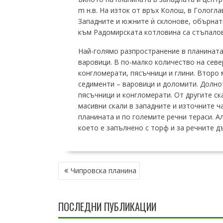
m н.в. На изток от връх Колош, в Гологла
Западните и южните ѝ склонове, обърнат
към Радомирската котловина са стъпало
Най-голямо разпространение в планината
варовици. В по-малко количество на сев
конгломерати, пясъчници и глини. Второ
седименти – варовици и доломити. Долно
пясъчници и конгломерати. От другите ск
масивни скали в западните и източните ч
планината и по големите речни тераси. А
което е запълнено с торф и за речните д
НАВИГАЦИЯ
Чипровска планина
ПОСЛЕДНИ ПУБЛИКАЦИИ