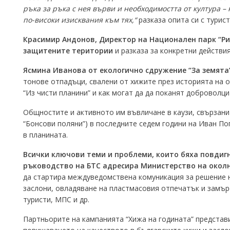
ръка за ръка с нея върви и необходимостта от култура –
по-високи изисквания към тях,“
разказа опита си с турис
Красимир Андонов, Директор на Национален парк “Рил
защитените територии
и разказа за конкретни действия
Ясмина Иванова от екологично сдружение “За земята”
тонове отпадъци, свалени от хижите през историята на 
“Из чисти планини” и как могат да да поканят доброволци 
Общностите и активното им въвличане в каузи, свързани 
“Бонсови поляни”) в последните седем години на Иван По
в планината.
Всички ключови теми и проблеми, които бяха повдиг
ръководство на БТС адресира Министерство на околн
да стартира междуведомствена комуникация за решение на
заслони, овладяване на пластмасовия отпечатък и замърс
туристи, МПС и др.
Партньорите на кампанията “Хижа на годината” представ