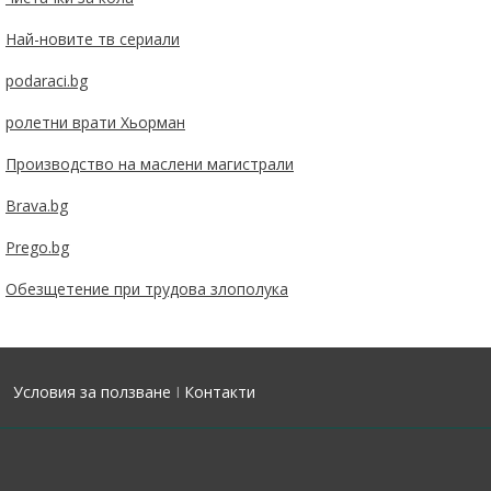
Най-новите тв сериали
podaraci.bg
ролетни врати Хьорман
Производство на маслени магистрали
Brava.bg
Prego.bg
Обезщетение при трудова злополука
Условия за ползване
I
Контакти