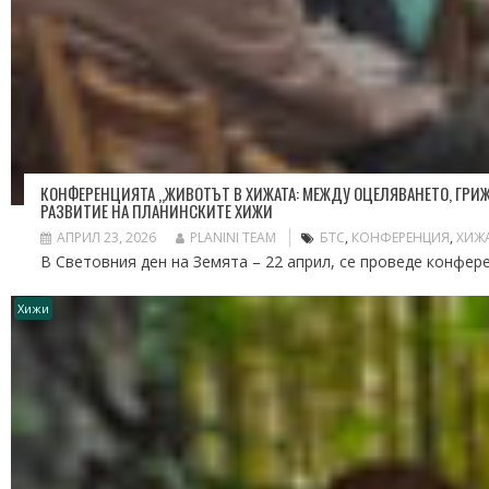
КОНФЕРЕНЦИЯТА „ЖИВОТЪТ В ХИЖАТА: МЕЖДУ ОЦЕЛЯВАНЕТО, ГРИЖ
РАЗВИТИЕ НА ПЛАНИНСКИТЕ ХИЖИ
АПРИЛ 23, 2026
PLANINI TEAM
БТС
,
КОНФЕРЕНЦИЯ
,
ХИЖА
В Световния ден на Земята – 22 април, се проведе конфер
Хижи