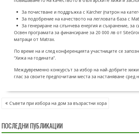
повишаването на качеството в българските хижи и засло
За почистване и поддръжка с Kärcher (патрон на катег
За подобрение на качеството на легловата база с Mat
За генериране на слънчева енергия и съхранение, за 
Освен програмата за финансиране за 20 000 лв от SiteGro
матраци от Matrax.
По време на и след конференцията участниците се запоз
“Хижа на годината”.
Междувременно конкурсът за избор на най-добрите хижи е
глас за своите предпочитани места за настаняване сред 
НАВИГАЦИЯ
Съвети при избора на дом за възрастни хора
ПОСЛЕДНИ ПУБЛИКАЦИИ