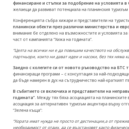
финансиране и стъпки за подобрение на условията в 
желаещи да развиват потенциала на планинския туризъм и
Конференцията събра хижари и представители на туристи
планински обекти през различни министерства и евр
внимание бе отделено на възможностите и условията за к
част от кампанията “Хижа на годината”.
“Целта на всички ни е да повишим качеството на обслужва
партньори, които ни дават идеи и насоки, без тях няма ка
Заедно с колегите си от новото ръководство на БТС 
финансиращи програми – с консултация за най-подходящи
да бъде намерен в дух на сътрудничество най-краткият п
В събитието се включиха и представители на неправ
годината”
. Между тях бяха асоциацията на планинските
асоциация за алтернативен туризъм акцентира върху отг
“Зелена къща”:
“Хората имат нужда не просто от дестинации,а от прежив
необходимост от отдих, да се възстановят както физичес