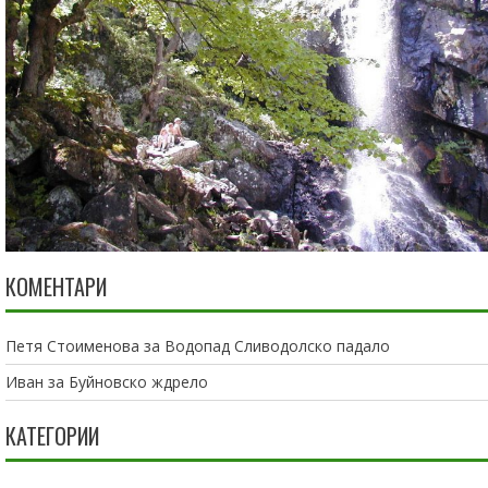
КОМЕНТАРИ
Петя Стоименова
за
Водопад Сливодолско падало
Иван
за
Буйновско ждрело
КАТЕГОРИИ