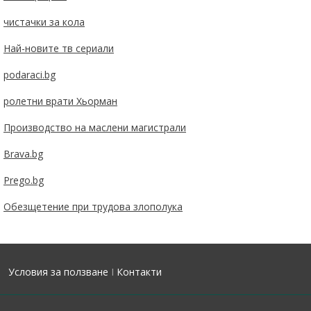
чистачки за кола
Най-новите тв сериали
podaraci.bg
ролетни врати Хьорман
Производство на маслени магистрали
Brava.bg
Prego.bg
Обезщетение при трудова злополука
Условия за ползване
I
Контакти