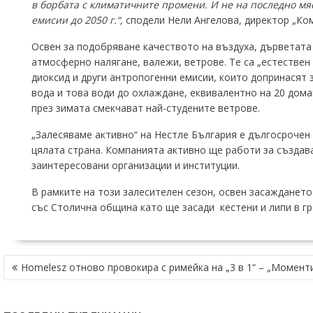
в борбата с климатичните промени. И не на последно мя
емисии до 2050 г.“,
сподели Нели Ангелова, директор „Ком
Освен за подобряване качеството на въздуха, дърветата
атмосферно налягане, валежи, ветрове. Те са „естествен
диоксид и други антропогенни емисии, които допринасят 
вода и това води до охлаждане, еквивалентно на 20 дом
през зимата смекчават най-студените ветрове.
„Залесяваме активно“ на Нестле България е дългосрочен
цялата страна. Компанията активно ще работи за създава
заинтересовани организации и институции.
В рамките на този залесителен сезон, освен засажданет
със Столична община като ще засади кестени и липи в гр
НАВИГАЦИЯ
Homelesz отново провокира с римейка на „3 в 1“ – „Момент