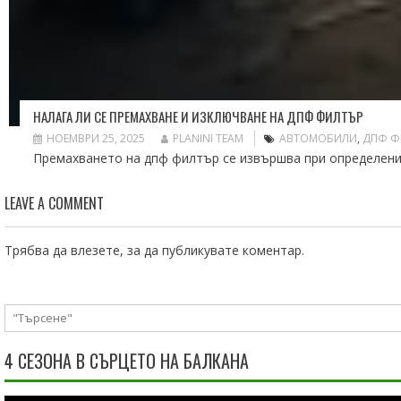
НАЛАГА ЛИ СЕ ПРЕМАХВАНЕ И ИЗКЛЮЧВАНЕ НА ДПФ ФИЛТЪР
НОЕМВРИ 25, 2025
PLANINI TEAM
АВТОМОБИЛИ
,
ДПФ Ф
Премахването на дпф филтър се извършва при определени с
LEAVE A COMMENT
Трябва да
влезете
, за да публикувате коментар.
4 СЕЗОНА В СЪРЦЕТО НА БАЛКАНА