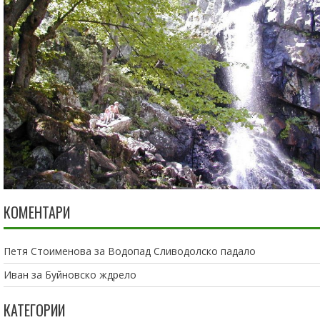
КОМЕНТАРИ
Петя Стоименова
за
Водопад Сливодолско падало
Иван
за
Буйновско ждрело
КАТЕГОРИИ