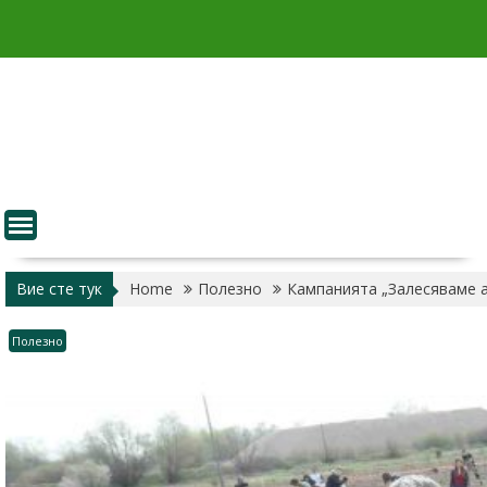
Skip
to
content
Вие сте тук
Home
Полезно
Кампанията „Залесяваме а
Полезно