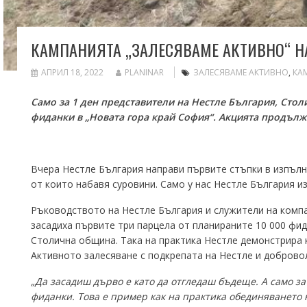
КАМПАНИЯТА „ЗАЛЕСЯВАМЕ АКТИВНО“ НА
АПРИЛ 18, 2022
PLANINAR
ЗАЛЕСЯВАМЕ АКТИВНО
,
КА
Само за 1 ден представители на Нестле България, Сто
фиданки в „Новата гора край София“. Акцията продълж
Вчера Нестле България направи първите стъпки в изпълне
от които набавя суровини. Само у нас Нестле България и
Ръководството на Нестле България и служители на компа
засадиха първите три парцела от планираните 10 000 фид
Столична община. Така на практика Нестле демонстрира к
Активното залесяване с подкрепата на Нестле и доброво
„Да засадиш дърво е като да отгледаш бъдеще. А само з
фиданки. Това е пример как на практика обединяването 