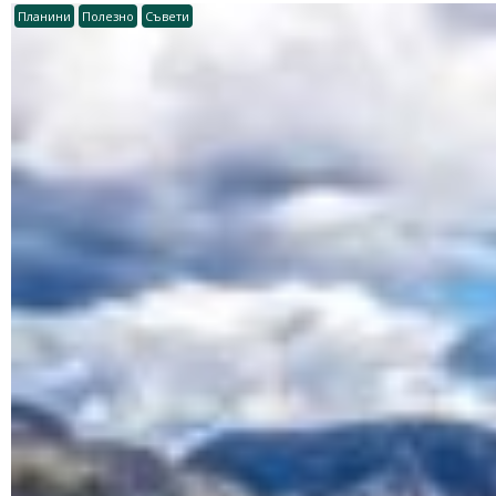
Планини
Полезно
Съвети