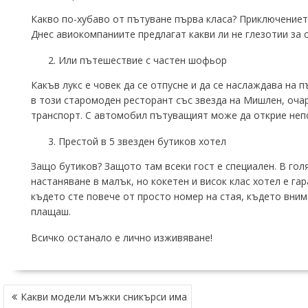
Какво по-хубаво от пътуване първа класа? Приключението
Днес авиокомпаниите предлагат какви ли не глезотии за 
Или пътешествие с частен шофьор
Какъв лукс е човек да се отпусне и да се наслаждава на 
в този старомоден ресторант със звезда на Мишлен, очар
транспорт. С автомобил пътуващият може да открие непо
Престой в 5 звезден бутиков хотел
Защо бутиков? Защото там всеки гост е специален. В голя
настаняване в малък, но кокетен и висок клас хотел е г
където сте повече от просто номер на стая, където вни
плащаш.
Всичко останало е лично изживяване!
НАВИГАЦИЯ
Какви модели мъжки сникърси има