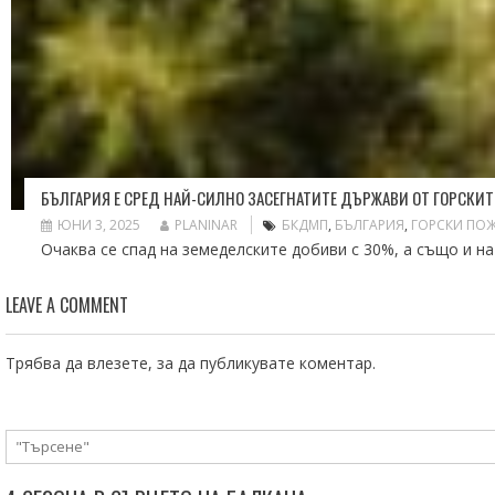
БЪЛГАРИЯ Е СРЕД НАЙ-СИЛНО ЗАСЕГНАТИТЕ ДЪРЖАВИ ОТ ГОРСКИТЕ
ЮНИ 3, 2025
PLANINAR
БКДМП
,
БЪЛГАРИЯ
,
ГОРСКИ ПО
Очаква се спад на земеделските добиви с 30%, а също и на
LEAVE A COMMENT
Трябва да
влезете
, за да публикувате коментар.