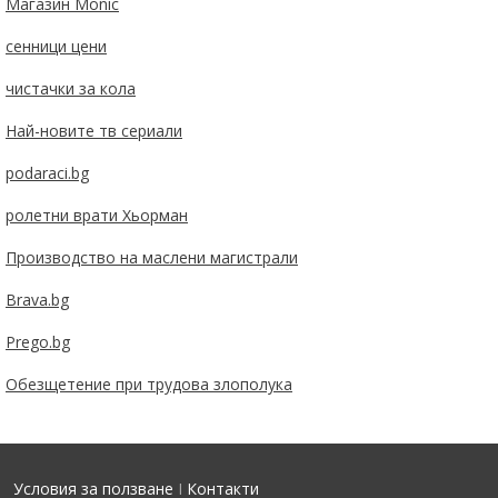
Магазин Monic
сенници цени
чистачки за кола
Най-новите тв сериали
podaraci.bg
ролетни врати Хьорман
Производство на маслени магистрали
Brava.bg
Prego.bg
Обезщетение при трудова злополука
Условия за ползване
I
Контакти