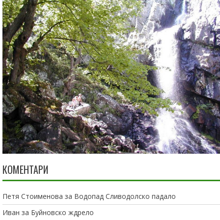
КОМЕНТАРИ
Петя Стоименова
за
Водопад Сливодолско падало
Иван
за
Буйновско ждрело