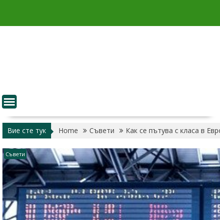
Skip
to
content
Вие сте тук
Home
Съвети
Как се пътува с класа в Евр
Съвети