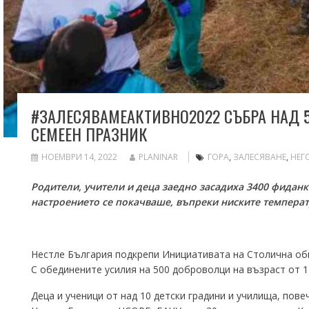
#ЗАЛЕСЯВАМЕАКТИВНО2022 СЪБРА НАД 5
СЕМЕЕН ПРАЗНИК
НОЕМВРИ 14, 2022
PLANINAR
ГОРА
,
ЗАЛЕСЯВАНЕ
,
НЕГ
Родители, учители и деца заедно засадиха 3400 фиданки
настроението се покачваше, въпреки ниските темпера
Нестле България подкрепи Инициативата на Столична общи
С обединените усилия на 500 доброволци на възраст от 1 
Деца и ученици от над 10 детски градини и училища, пов