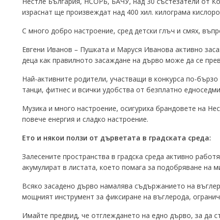
Нестле България, НСОРБ, БАЧУ, над 30 състезатели от К
израснат ще произвеждат над 400 хил. килограма кислоро
С много добро настроение, сред детски глъч и смях, въ
Евгени Иванов – Пушката и Маруся Иванова активно заса
деца как правилното засаждане на дърво може да се прев
Най-активните родители, участващи в конкурса по-бързо
танци, фитнес и всички удобства от безплатно едноседми
Музика и много настроение, осигуриха брандовете на Не
повече енергия и сладко настроение.
Ето и някои ползи от дърветата в градската среда:
Залесените пространства в градска среда активно работят
акумулират в листата, което помага за подобряване на 
Всяко засадено дърво намалява съдържанието на въглеро
мощният инструмент за фиксиране на въглерода, огранич
Имайте предвид, че отглеждането на едно дърво, за да ст