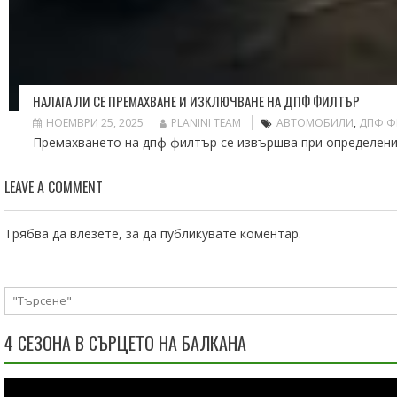
НАЛАГА ЛИ СЕ ПРЕМАХВАНЕ И ИЗКЛЮЧВАНЕ НА ДПФ ФИЛТЪР
НОЕМВРИ 25, 2025
PLANINI TEAM
АВТОМОБИЛИ
,
ДПФ Ф
Премахването на дпф филтър се извършва при определени с
LEAVE A COMMENT
Трябва да
влезете
, за да публикувате коментар.
4 СЕЗОНА В СЪРЦЕТО НА БАЛКАНА
Видео