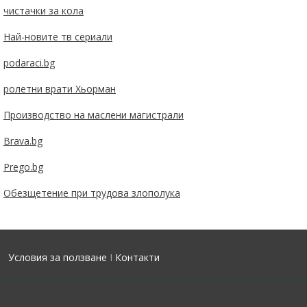
чистачки за кола
Най-новите тв сериали
podaraci.bg
ролетни врати Хьорман
Производство на маслени магистрали
Brava.bg
Prego.bg
Обезщетение при трудова злополука
Условия за ползване
I
Контакти