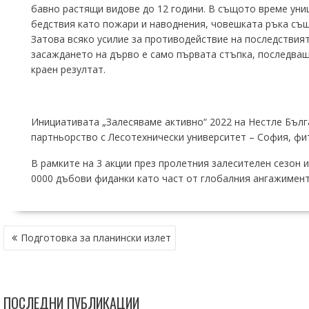
бавно растящи видове до 12 години. В същото време уни
бедствия като пожари и наводнения, човешката ръка същ
Затова всяко усилие за противодействие на последствия
засаждането на дърво е само първата стъпка, последващ
краен резултат.
Инициативата „Залесяваме активно“ 2022 на Нестле Бълг
партньорство с Лесотехнически университет – София, фитн
В рамките на 3 акции през пролетния залесителен сезон 
0000 дъбови фиданки като част от глобалния ангажимент н
НАВИГАЦИЯ
Подготовка за планински излет
ПОСЛЕДНИ ПУБЛИКАЦИИ