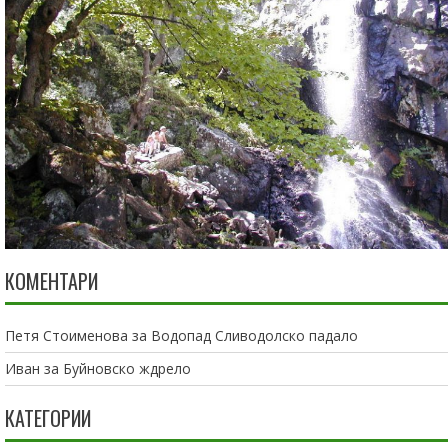
КОМЕНТАРИ
Петя Стоименова
за
Водопад Сливодолско падало
Иван
за
Буйновско ждрело
КАТЕГОРИИ