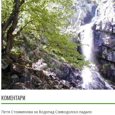
КОМЕНТАРИ
Петя Стоименова
за
Водопад Сливодолско падало