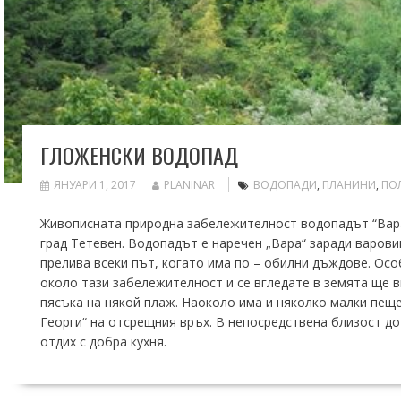
ГЛОЖЕНСКИ ВОДОПАД
ЯНУАРИ 1, 2017
PLANINAR
ВОДОПАДИ
,
ПЛАНИНИ
,
ПО
Живописната природна забележителност водопадът “Вара”
град Тетевен. Водопадът е наречен „Вара“ заради варови
прелива всеки път, когато има по – обилни дъждове. Осо
около тази забележителност и се вгледате в земята щe в
пясъка на някой плаж. Наоколо има и няколко малки пеще
Георги“ на отсрещния връх. В непосредствена близост до
отдих с добра кухня.