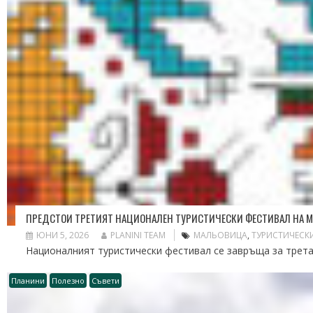
ПРЕДСТОИ ТРЕТИЯТ НАЦИОНАЛЕН ТУРИСТИЧЕСКИ ФЕСТИВАЛ НА 
ЮНИ 5, 2026
PLANINI TEAM
МАЛЬОВИЦА
,
ТУРИСТИЧЕСК
Националният туристически фестивал се завръща за трета 
Планини
Полезно
Съвети