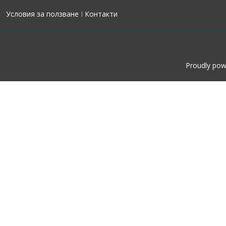
Условия за ползване
I
Контакти
Proudly po