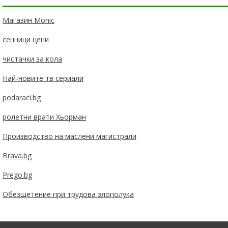
Магазин Monic
сенници цени
чистачки за кола
Най-новите тв сериали
podaraci.bg
ролетни врати Хьорман
Производство на маслени магистрали
Brava.bg
Prego.bg
Обезщетение при трудова злополука