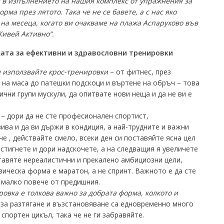
т в изпълнението на нашия комплекс от упражнения за
рма през лятото. Така че не се бавете, а с нас яко
 на месеца, когато ви очакваме на плажа Аспарухово във
Живей Активно“.
ката за ефективни и здравословни тренировки
 използвайте крос-тренировки
– от фитнес, през
с на маса до патешки подскоци и въртене на обръч – това
чни групи мускули, да опитвате нови неща и да не ви е
– дори да не сте професионален спортист,
ива и да ви държи в кондиция, а най-трудните и важни
че , действайте смело, всеки ден си поставяйте ясна цел
остигнете и дори надскочете, а на следващия я увеличете
ставяте нереалистични и прекалено амбициозни цели,
ческа форма е маратон, а не спринт. Важното е да сте
е малко повече от предишния.
овка е толкова важно за добрата форма, колкото и
за разтягане и възстановяване са едновременно много
 спортен цикъл, така че не ги забравяйте.