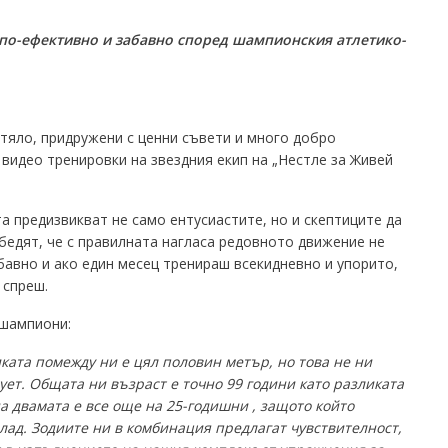
по-ефективно и забавно според шампионския атлетико-
 тяло, придружени с ценни съвети и много добро
видео тренировки на звездния екип на „Нестле за Живей
 предизвикват не само ентусиастите, но и скептиците да
убедят, че с правилната нагласа редовното движение не
абавно и ако един месец тренираш всекидневно и упорито,
 спреш.
 шампиони:
ката помежду ни е цял половин метър, но това не ни
ует. Общата ни възраст е точно 99 години като разликата
на двамата е все още на 25-годишни , защото който
лад. Зодиите ни в комбинация предлагат чувствителност,