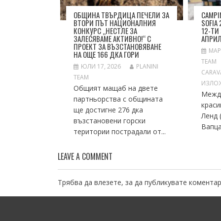
ОБЩИНА ТВЪРДИЦА ПЕЧЕЛИ ЗА
CAMPI
ВТОРИ ПЪТ НАЦИОНАЛНИЯ
SOFIA
КОНКУРС „НЕСТЛЕ ЗА
12-ТИ
ЗАЛЕСЯВАМЕ АКТИВНО!“ С
АПРИ
ПРОЕКТ ЗА ВЪЗСТАНОВЯВАНЕ
МАР
НА ОЩЕ 166 ДКА ГОРИ
TEAM
ЮЛИ 17, 2026
PLANINI
CARAV
TEAM
ИЗЛОЖ
Общият мащаб на двете
Между
партньорства с общината
краси
ще достигне 276 дка
Ленд 
възстановени горски
Вапца
територии пострадали от...
LEAVE A COMMENT
Трябва да
влезете
, за да публикувате коментар