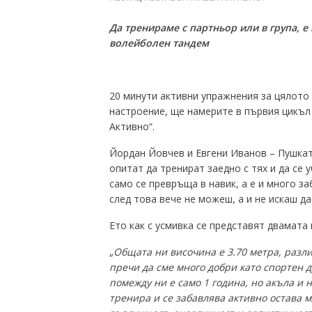
Да тренираме с партньор или в група
,
е 
волейболен тандем
20 минути активни упражнения за цялото
настроение, ще намерите в първия цикъл 
Активно“.
Йордан Йовчев и Евгени Иванов – Пушката
опитат да тренират заедно с тях и да се 
само се превръща в навик, а е и много з
след това вече не можеш, а и не искаш да
Ето как с усмивка се представят двамата
„
Общата ни височина е 3.70 метра, разли
пречи да сме много добри като спортен д
помежду ни е само 1 година, но акъла и 
тренира и се забавлява активно остава м