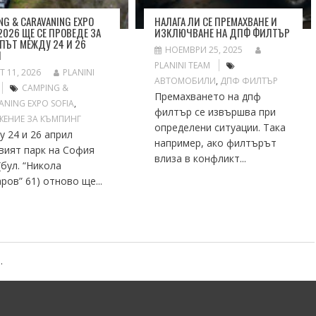
NG & CARAVANING EXPO
НАЛАГА ЛИ СЕ ПРЕМАХВАНЕ И
 2026 ЩЕ СЕ ПРОВЕДЕ ЗА
ИЗКЛЮЧВАНЕ НА ДПФ ФИЛТЪР
 ПЪТ МЕЖДУ 24 И 26
НОЕМВРИ 25, 2025
Л
PLANINI TEAM
Т 11, 2026
PLANINI
АВТОМОБИЛИ
,
ДПФ ФИЛТЪР
CAMPING &
Премахването на дпф
ANING EXPO SOFIA
,
филтър се извършва при
ЕНИЕ ЗА КЪМПИНГ
определени ситуации. Така
 24 и 26 април
например, ако филтърът
вият парк на София
влиза в конфликт...
(бул. “Никола
ров” 61) отново ще...
.