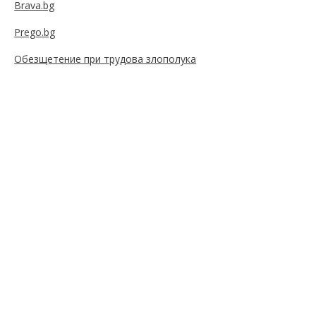
Brava.bg
Prego.bg
Обезщетение при трудова злополука