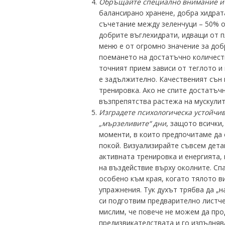
Обръщайте специално внимание и 
балансирано хранене, добра хидрат
съчетание между зеленчуци – 50% о
добрите въглехидрати, идващи от п
меню е от огромно значение за доб
поемането на достатъчно количеств
точният прием зависи от теглото и
е задължително. Качественият сън 
тренировка. Ако не спите достатъч
възпрепятства растежа на мускулит
Изградете психологическа устойчив
„мързеливите“ дни
, защото всички
моменти, в които предпочитаме да 
покой. Визуализирайте съвсем дета
активната тренировка и енергията, 
на въздействие върху околните. Спа
особено към края, когато тялото ви
упражнения. Тук духът трябва да „н
си подготвим предварително листче
мислим, че повече не можем да про
предизвикателствата и го изпълняв