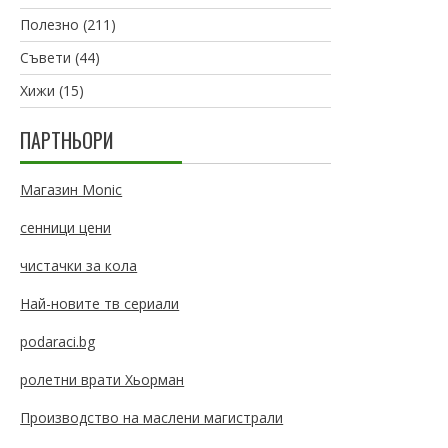
Полезно
(211)
Съвети
(44)
Хижи
(15)
ПАРТНЬОРИ
Магазин Monic
сенници цени
чистачки за кола
Най-новите тв сериали
podaraci.bg
ролетни врати Хьорман
Производство на маслени магистрали