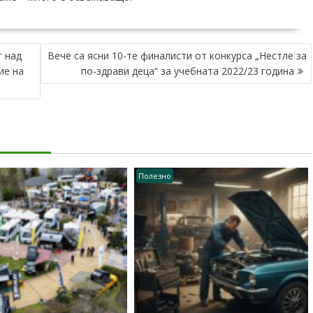
т над
Вече са ясни 10-те финалисти от конкурса „Нестле за
ие на
по-здрави деца“ за учебната 2022/23 година
Полезно