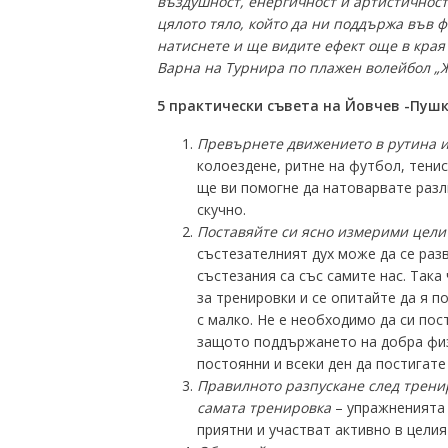
въздушност, енергичност и артистичнос
цялото тяло, който да ни поддържа във фо
натиснете и ще видите ефект още в края
Варна на Турнира по плажен волейбол „
5 практически съвета на Йовчев -Пуш
Превърнете движението в рутина и
колоездене, ритне на футбол, тени
ще ви помогне да натоварвате разли
скучно.
Поставяйте си ясно измерими цели
състезателният дух може да се разв
състезания са със самите нас. Така 
за тренировки и се опитайте да я п
с малко. Не е необходимо да си по
защото поддържането на добра физи
постоянни и всеки ден да постигат
Правилното разпускане след тренир
самата тренировка
– упражненията 
приятни и участват активно в целия