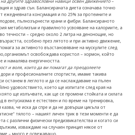
на другите здравословни навици освен движението
–
ация и здрав сън. Балансираната диета означава точно
т ежедневната консумация и по 25% за протеините и
лодове, пълнозърнести храни и фибри. Балансираното
рия метаболизъм и правилното усвояване на калориите, а
о течности – средно около 2 литра на денонощие, но
 възрастта, особено през лятото и при активно движение,
помага за активното възстановяване на мускулите след
но,организмът освобождава користол – хормон, който
е и намалява енергичността.
ост и воля, които да ви помагат да преодолеете
, дори и професионалните спортисти, имаме такива
си останем в леглото и да се наслаждаваме на пълен
йлно удоволствието, което ще изпитате след края на
която ще излъчвате, как ще се промени стойката и силата
д в ентусиазма е естествен и по време на тренировка,
 казва, че иска да спре и да не довърши цикъла от
атисне“ тялото – нашият личен трик в тези моменти е да
та с различни физически предизвикателства и когато си
дължим, изваждаме на случаен принцип някое от
аме – много е освежаващо.