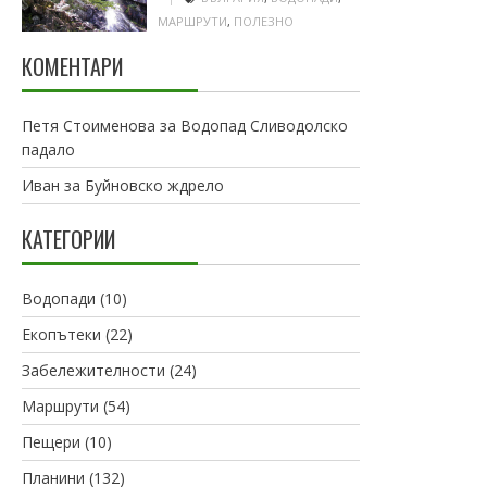
МАРШРУТИ
,
ПОЛЕЗНО
КОМЕНТАРИ
Петя Стоименова
за
Водопад Сливодолско
падало
Иван
за
Буйновско ждрело
КАТЕГОРИИ
Водопади
(10)
Екопътеки
(22)
Забележителности
(24)
Маршрути
(54)
Пещери
(10)
Планини
(132)