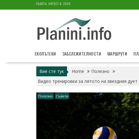
Skip
СЪБОТА, АВГУСТ 8, 2026
to
content
ЕКОПЪТЕКИ
ЗАБЕЛЕЖИТЕЛНОСТИ
МАРШРУТИ
ПЛ
Вие сте тук
Home
Полезно
Видео тренировки за лятото на звездния дует
Полезно
Съвети