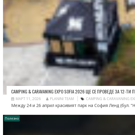
CAMPING & CARAVANING EXPO SOFIA 2026 ЩЕ СЕ ПРОВЕДЕ ЗА 12-ТИ
МАРТ 11, 2026
PLANINI TEAM
CAMPING & CARAVANING EX
Между 24 и 26 април красивият парк на София Ленд (бул. “Н
Полезно