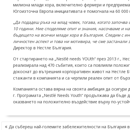
милиона млади хора, включително фермери и предприемач
Югоизточна Европа инициативата е помогнала на 60 000 м
„
Да подадеш ръка на млад човек, тогава, когато започва 
10 години. Ние споделяме опит и знания, насочваме и н
бъдещето на всички млади хора в България. Следим с ин
личностен аспект и това ни мотивира, че сме застанали
Директор в Нестле България.
От стартирането на „Nestlé needs YOUth“ през 2013 г., Н
реализирала над 470 събития, които са повлияли положите
докоснат до вътрешния корпоративен живот на Нестле Бъл
стажанти в компанията и са черпили реален опит от бърза
Компанията остава вярна на своята амбиция да осигури 
г. Програмата „Nestlé Needs Youth“ продължава да бъде
оказването на положително въздействие върху по-устой
НАВИГАЦИЯ
Да събереш най-големите забележителности на България в