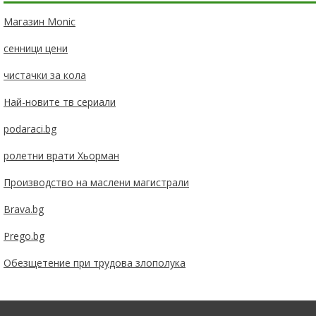
Магазин Monic
сенници цени
чистачки за кола
Най-новите тв сериали
podaraci.bg
ролетни врати Хьорман
Производство на маслени магистрали
Brava.bg
Prego.bg
Обезщетение при трудова злополука