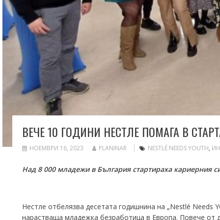
ВЕЧЕ 10 ГОДИНИ НЕСТЛЕ ПОМАГА В СТА
НОЕМВРИ 16, 2023
PLANINAR
NESTLÉ NEEDS YOUTH
,
ИН
Над 8 000 младежи в България
стартираха кариерния с
Нестле отбелязва десетата годишнина на „Nestlé Needs Y
нарастваща младежка безработица в Европа. Повече от д