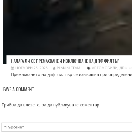
НАЛАГА ЛИ СЕ ПРЕМАХВАНЕ И ИЗКЛЮЧВАНЕ НА ДПФ ФИЛТЪР
НОЕМВРИ 25, 2025
PLANINI TEAM
АВТОМОБИЛИ
,
ДПФ Ф
Премахването на дпф филтър се извършва при определени с
LEAVE A COMMENT
Трябва да
влезете
, за да публикувате коментар.