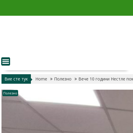
Skip
to
content
Вие сте тук
Home
Полезно
Вече 10 години Нестле по
Полезно