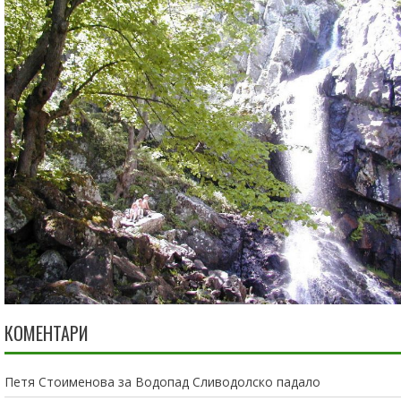
КОМЕНТАРИ
Петя Стоименова
за
Водопад Сливодолско падало