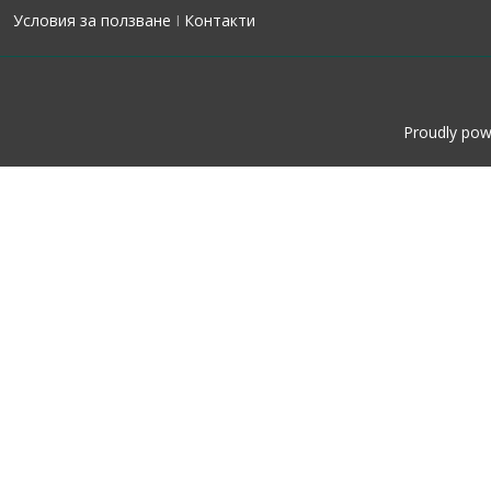
Условия за ползване
I
Контакти
Proudly po