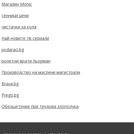
Магазин Monic
сенници цени
чистачки за кола
Най-новите тв сериали
podaraci.bg
ролетни врати Хьорман
Производство на маслени магистрали
Brava.bg
Prego.bg
Обезщетение при трудова злополука