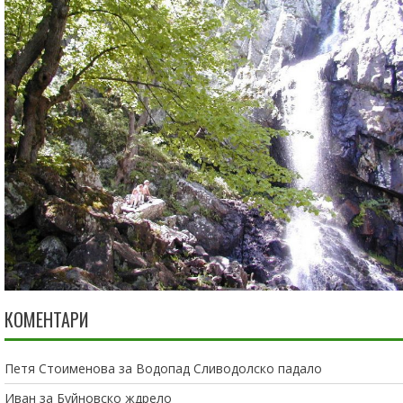
КОМЕНТАРИ
Петя Стоименова
за
Водопад Сливодолско падало
Иван
за
Буйновско ждрело