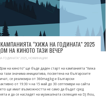
КАМПАНИЯТА “ХИЖА НА ГОДИНАТА” 2025
ОМ НА КИНОТО ТАЗИ ВЕЧЕР
НА ГОДИНАТА” 2025
,
НОМИНАЦИИ
“Дом на киното” ще бъде даден старт на кампанията “Хижа
ина тази значима инициатива, посветена на българските
бичат, се реализира от 360mag.bg и Български
активно от 19:30 ч на 15 май до 30 септември на сайта
ието ще имат възможността не само да бъдат сред
ята и да се насладят на музикалната селекция на DJ Ihou,