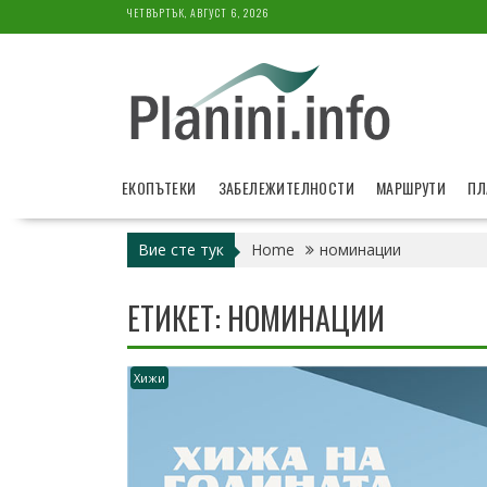
Skip
ЧЕТВЪРТЪК, АВГУСТ 6, 2026
to
content
ЕКОПЪТЕКИ
ЗАБЕЛЕЖИТЕЛНОСТИ
МАРШРУТИ
ПЛ
Вие сте тук
Home
номинации
ЕТИКЕТ:
НОМИНАЦИИ
Хижи