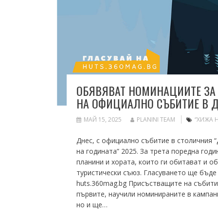
ОБЯВЯВАТ НОМИНАЦИИТЕ ЗА 
НА ОФИЦИАЛНО СЪБИТИЕ В Д
МАЙ 15, 2025
PLANINI TEAM
“ХИЖА 
Днес, с официално събитие в столичния 
на годината” 2025. За трета поредна год
планини и хората, които ги обитават и о
туристически съюз. Гласуването ще бъде 
huts.360mag.bg Присъстващите на събит
първите, научили номинираните в кампани
но и ще…