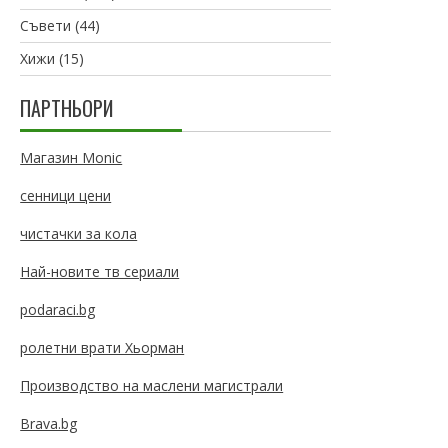
Съвети
(44)
Хижи
(15)
ПАРТНЬОРИ
Магазин Monic
сенници цени
чистачки за кола
Най-новите тв сериали
podaraci.bg
ролетни врати Хьорман
Производство на маслени магистрали
Brava.bg