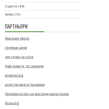
Съвети
(44)
Хижи
(15)
ПАРТНЬОРИ
Магазин Monic
сенници цени
чистачки за кола
Най-новите тв сериали
podaraci.bg
ролетни врати Хьорман
Производство на маслени магистрали
Brava.bg