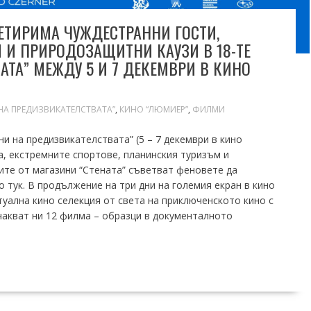
ЕТИРИМА ЧУЖДЕСТРАННИ ГОСТИ,
 И ПРИРОДОЗАЩИТНИ КАУЗИ В 18-ТЕ
АТА” МЕЖДУ 5 И 7 ДЕКЕМВРИ В КИНО
НА ПРЕДИЗВИКАТЕЛСТВАТА”
,
КИНО “ЛЮМИЕР”
,
ФИЛМИ
ни на предизвикателствата” (5 – 7 декември в кино
а, екстремните спортове, планинския туризъм и
ите от магазини “Стената” съветват феновете да
 тук. В продължение на три дни на големия екран в кино
уална кино селекция от света на приключенското кино с
Очакват ни 12 филма – образци в документалното