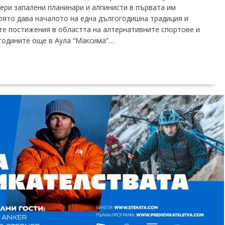
ери запалени планинари и алпинисти в първата им
която дава началото на една дългогодишна традиция и
ите постижения в областта на алтернативните спортове и
годините още в Аула “Максима”…