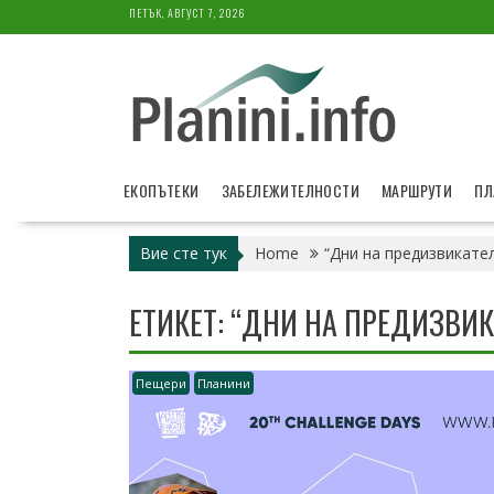
Skip
ПЕТЪК, АВГУСТ 7, 2026
to
content
ЕКОПЪТЕКИ
ЗАБЕЛЕЖИТЕЛНОСТИ
МАРШРУТИ
ПЛ
Вие сте тук
Home
“Дни на предизвикате
ЕТИКЕТ:
“ДНИ НА ПРЕДИЗВИК
Пещери
Планини