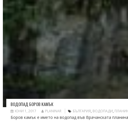
ВОДОПАД БОРОВ КАМЪК
ЮНИ 1, 2017
PLANINAR
БЪЛГАРИЯ
,
ВОДОПАДИ
,
ПЛАНИ
Боров камък е името на водопад във Врачанската планина,