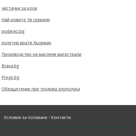
чистачки за кола
Най-новите тв сериали
podaraci.bg
ролетни врати Хьорман
Производство на маслени магистрали
Brava.bg
Prego.bg
Обезщетение при трудова злополука
Условия за ползване
I
Контакти