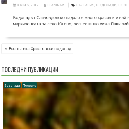
ЮЛИ 6, 2017
PLANINAR
БЪЛГАРИЯ
,
ВОДОПАДИ
,
ПОЛЕ
Водопадът Сливовдолско падало е много красив и е най-в
маркировката за село Югово, респективно хижа Пашалийца
НАВИГАЦИЯ
Екопътека Христовски водопад
ПОСЛЕДНИ ПУБЛИКАЦИИ
Водопади
Полезно