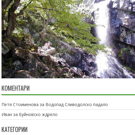
КОМЕНТАРИ
Петя Стоименова
за
Водопад Сливодолско падало
Иван
за
Буйновско ждрело
КАТЕГОРИИ