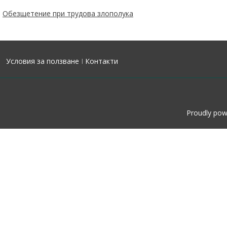
Обезщетение при трудова злополука
Условия за ползване
I
Контакти
Proudly po