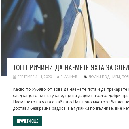
ТОП ПРИЧИНИ ДА НАЕМЕТЕ ЯХТА ЗА СЛЕ
СЕПТЕМВРИ 14, 2020
PLANINAR
ЛОДКИ ПОД НАЕМ
,
ПОЧ
Какво по-хубаво от това да наемете яхта и да прекарате 
следващото ви пътуване, ще ви дадем няколко добри при
Наемането на яхта е забавно На първо място забавлениет
достави безкрайна радост. Пътувайки по вълните, вие н
ПРОЧЕТИ ОЩЕ