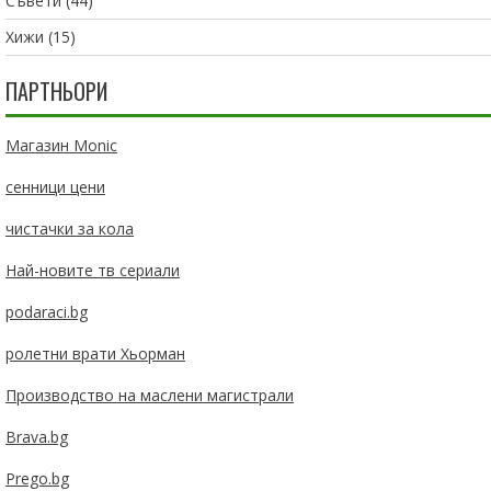
Съвети
(44)
Хижи
(15)
ПАРТНЬОРИ
Магазин Monic
сенници цени
чистачки за кола
Най-новите тв сериали
podaraci.bg
ролетни врати Хьорман
Производство на маслени магистрали
Brava.bg
Prego.bg