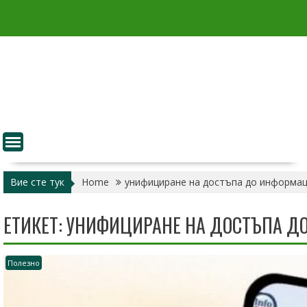
Skip
to
content
Вие сте тук
Home
унифициране на достъпа до информа
ЕТИКЕТ:
УНИФИЦИРАНЕ НА ДОСТЪПА Д
Полезно