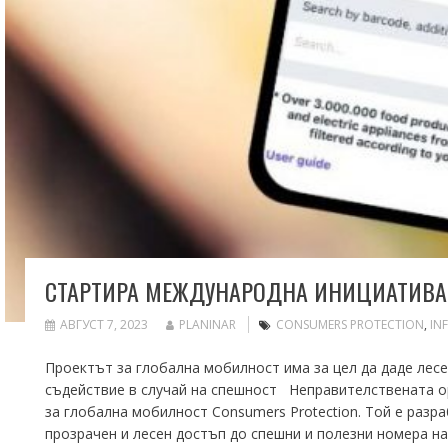
СТАРТИРА МЕЖДУНАРОДНА ИНИЦИАТИВА
АВГУСТ 7, 2023
PLANINAR
CONSUMERS PROTECTION
,
IN
Проектът за глобална мобилност има за цел да даде лесе
съдействие в случай на спешност Неправителствената ор
за глобална мобилност Consumers Protection. Той е разра
прозрачен и лесен достъп до спешни и полезни номера н