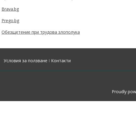
Brava.bg
Prego.bg
Обезщетение при трудова злополука
Условия за ползване
I
Контакти
Proudly po