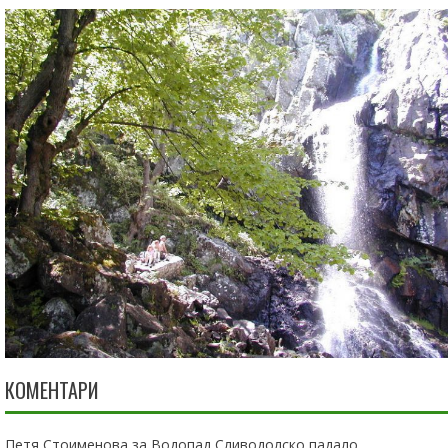
КОМЕНТАРИ
Петя Стоименова
за
Водопад Сливодолско падало