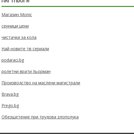
Магазин Monic
сенници цени
чистачки за кола
Най-новите тв сериали
podaraci.bg
ролетни врати Хьорман
Производство на маслени магистрали
Brava.bg
Prego.bg
Обезщетение при трудова злополука