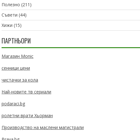
Полезно
(211)
Съвети
(44)
Хижи
(15)
ПАРТНЬОРИ
Магазин Monic
сенници цени
чистачки за кола
Най-новите тв сериали
podaraci.bg
ролетни врати Хьорман
Производство на маслени магистрали
Brava.bg