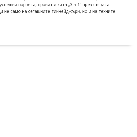
 успешни парчета, правят и хита „3 в 1“ през същата
и не само на сегашните тийнейджъри, но и на техните