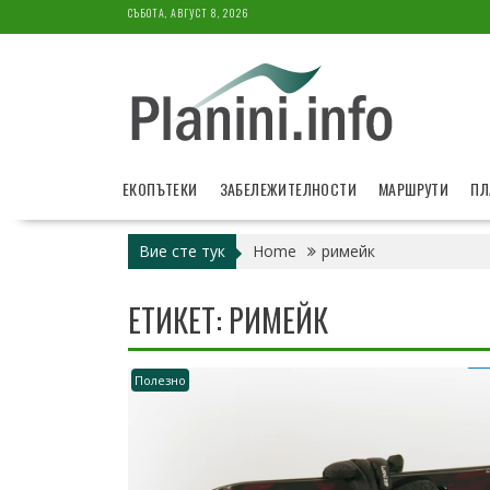
Skip
СЪБОТА, АВГУСТ 8, 2026
to
content
ЕКОПЪТЕКИ
ЗАБЕЛЕЖИТЕЛНОСТИ
МАРШРУТИ
ПЛ
Вие сте тук
Home
римейк
ЕТИКЕТ:
РИМЕЙК
Полезно