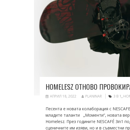
HOMELESZ ОТНОВО ПРОВОКИРА
АПРИЛ 18, 2022
PLANINAR
3 В 1
,
HOM
Песента е новата колаборация с NESCAFE 
младите таланти „Моменти“, новата верс
Homelesz. През годините NESCAFÉ 3in1 по
сценичните им изяви, но и в съвместни п