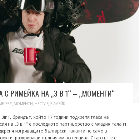
 С РИМЕЙКА НА „3 В 1“ – „МОМЕНТИ“
ELESZ
,
МОМЕНТИ
,
НЕСТЛЕ
,
РИМЕЙК
3in1, брандът, който 17 години подкрепя гласа на
ия на „3 в 1“ е последното партньорство с младия талант
дкрепя изгряващите български таланти не само в
роекти, разкриващи пълния им потенциал. Стартът е с