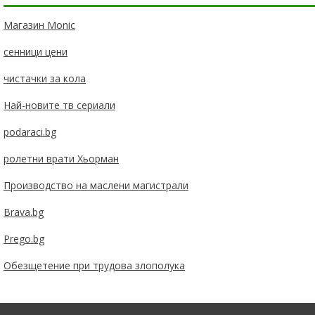
Магазин Monic
сенници цени
чистачки за кола
Най-новите тв сериали
podaraci.bg
ролетни врати Хьорман
Производство на маслени магистрали
Brava.bg
Prego.bg
Обезщетение при трудова злополука