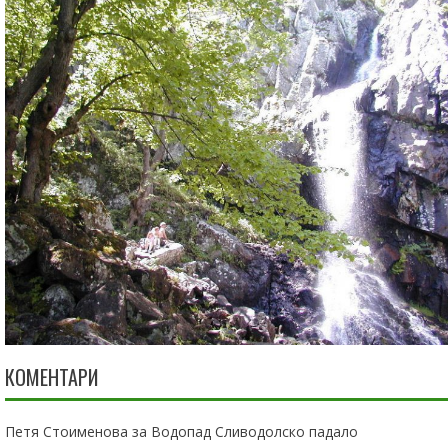
КОМЕНТАРИ
Петя Стоименова
за
Водопад Сливодолско падало