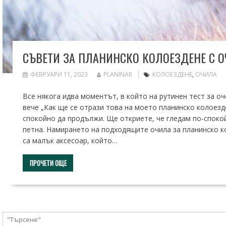
СЪВЕТИ ЗА ПЛАНИНСКО КОЛОЕЗДЕНЕ С 
ФЕВРУАРИ 11, 2023
PLANINAR
КОЛОЕЗДЕНЕ
,
ОЧИЛА
Все някога идва моментът, в който на рутинен тест за оч
вече „Как ще се отрази това на моето планинско колоез
спокойно да продължи. Ще откриете, че гледам по-спокой
петна. Намирането на подходящите очила за планинско к
са малък аксесоар, който…
ПРОЧЕТИ ОЩЕ