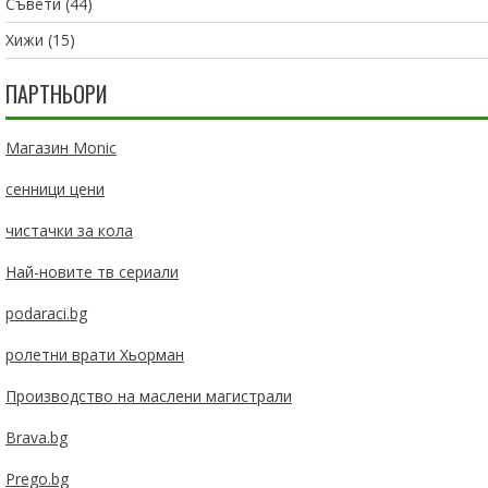
Съвети
(44)
Хижи
(15)
ПАРТНЬОРИ
Магазин Monic
сенници цени
чистачки за кола
Най-новите тв сериали
podaraci.bg
ролетни врати Хьорман
Производство на маслени магистрали
Brava.bg
Prego.bg