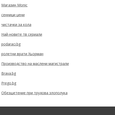
Магазин Monic
сенници цени
чистачки за кола
Най-новите тв сериали
podaraci.bg
ролетни врати Хьорман
Производство на маслени магистрали
Brava.bg
Prego.bg
Обезщетение при трудова злополука