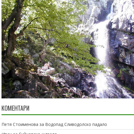
КОМЕНТАРИ
Петя Стоименова
за
Водопад Сливодолско падало