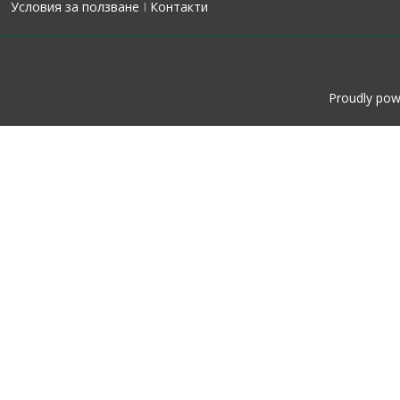
Условия за ползване
I
Контакти
Proudly po