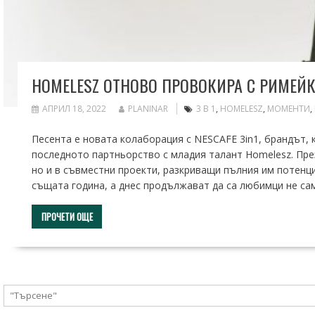
HOMELESZ ОТНОВО ПРОВОКИРА С РИМЕЙКА
АПРИЛ 18, 2022
PLANINAR
3 В 1
,
HOMELESZ
,
МОМЕНТИ
,
Песента е новата колаборация с NESCAFE 3in1, брандът, 
последното партньорство с младия талант Homelesz. Пре
но и в съвместни проекти, разкриващи пълния им потенциал
същата година, а днес продължават да са любимци не сам
ПРОЧЕТИ ОЩЕ