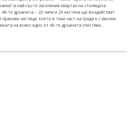
анна“ в най-гъсто заселения квартал на столицата
. 40-те дръвчета – 20 липи и 20 кестена ще въздействат
прахови частици, което в тази част на града е с високи
янката на всяко едно от 40-те дръвчета спестява…