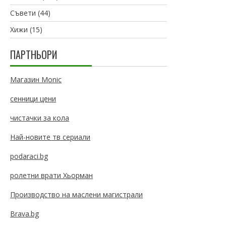
Съвети
(44)
Хижи
(15)
ПАРТНЬОРИ
Магазин Monic
сенници цени
чистачки за кола
Най-новите тв сериали
podaraci.bg
ролетни врати Хьорман
Производство на маслени магистрали
Brava.bg