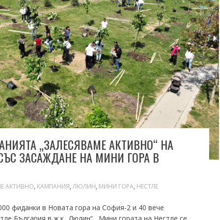
АНИЯТА „ЗАЛЕСЯВАМЕ АКТИВНО“ НА
СЪС ЗАСАЖДАНЕ НА МИНИ ГОРА В
Е АКТИВНО
,
КАМПАНИЯ
,
ЛЮЛИН
,
МИНИ ГОРА
,
НЕСТЛЕ
00 фиданки в Новата гора на София-2 и 40 вече
стле България в ж.к „Люлин“ Мини гората на Нестле се