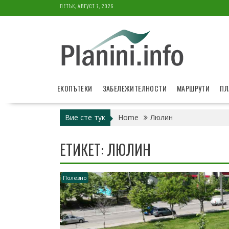
Skip
ПЕТЪК, АВГУСТ 7, 2026
to
content
ЕКОПЪТЕКИ
ЗАБЕЛЕЖИТЕЛНОСТИ
МАРШРУТИ
ПЛ
Вие сте тук
Home
Люлин
ЕТИКЕТ:
ЛЮЛИН
Полезно