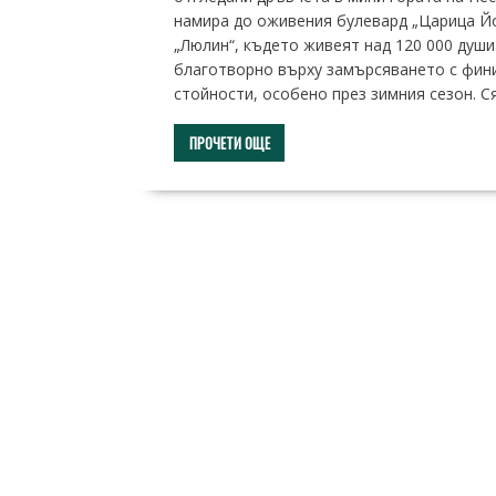
намира до оживения булевард „Царица Йо
„Люлин“, където живеят над 120 000 души
благотворно върху замърсяването с фини 
стойности, особено през зимния сезон. С
ПРОЧЕТИ ОЩЕ