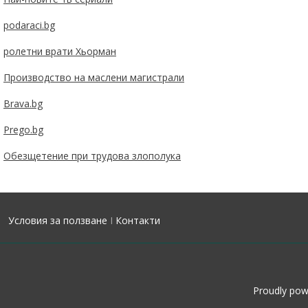
podaraci.bg
ролетни врати Хьорман
Производство на маслени магистрали
Brava.bg
Prego.bg
Обезщетение при трудова злополука
Условия за ползване
I
Контакти
Proudly po