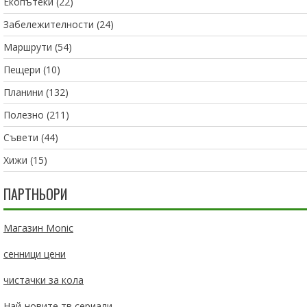
Екопътеки
(22)
Забележителности
(24)
Маршрути
(54)
Пещери
(10)
Планини
(132)
Полезно
(211)
Съвети
(44)
Хижи
(15)
ПАРТНЬОРИ
Магазин Monic
сенници цени
чистачки за кола
Най-новите тв сериали