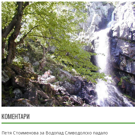
КОМЕНТАРИ
Петя Стоименова
за
Водопад Сливодолско падало