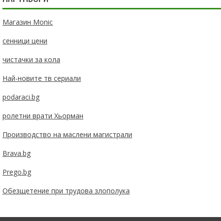
Магазин Monic
сенници цени
чистачки за кола
Най-новите тв сериали
podaraci.bg
ролетни врати Хьорман
Производство на маслени магистрали
Brava.bg
Prego.bg
Обезщетение при трудова злополука