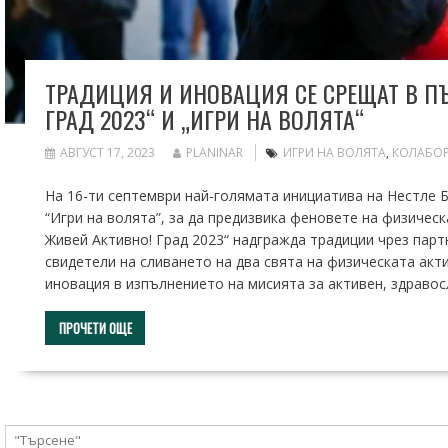
ТРАДИЦИЯ И ИНОВАЦИЯ СЕ СРЕЩАТ В ПЪ
ГРАД 2023“ И „ИГРИ НА ВОЛЯТА“
АВГУСТ 17, 2023
PLANINAR
ИГРИ НА ВОЛЯТА
,
КОЛАБО
На 16-ти септември най-голямата инициатива на Нестле
“Игри на волята”, за да предизвика феновете на физичес
Живей Активно! Град 2023“ надгражда традиции чрез пар
свидетели на сливането на два свята на физическата ак
иновация в изпълнението на мисията за активен, здраво
ПРОЧЕТИ ОЩЕ