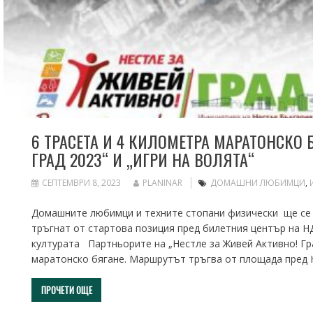
6 ТРАСЕТА И 4 КИЛОМЕТРА МАРАТОНСКО 
ГРАД 2023“ И „ИГРИ НА ВОЛЯТА“
СЕПТЕМВРИ 8, 2023
PLANINAR
ДОМАШНИ ЛЮБИМЦИ
,
Домашните любимци и техните стопани физически ще се 
тръгнат от стартова позиция пред билетния център на НД
културата Партньорите на „Нестле за Живей Активно! Гра
маратонско бягане. Маршрутът тръгва от площада пред Н
ПРОЧЕТИ ОЩЕ