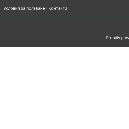
Условия за ползване
I
Контакти
Proudly po