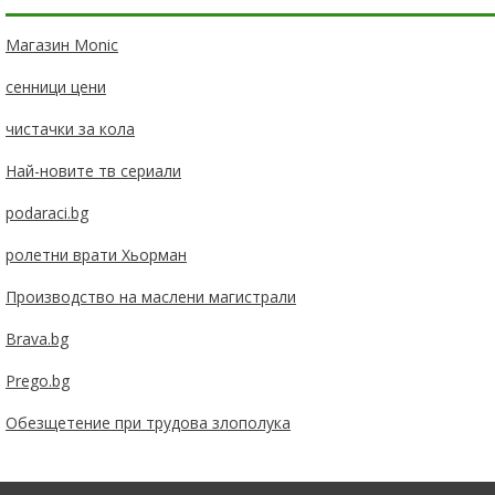
Магазин Monic
сенници цени
чистачки за кола
Най-новите тв сериали
podaraci.bg
ролетни врати Хьорман
Производство на маслени магистрали
Brava.bg
Prego.bg
Обезщетение при трудова злополука