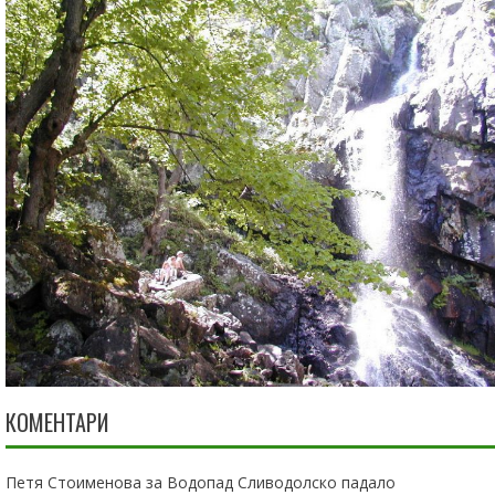
КОМЕНТАРИ
Петя Стоименова
за
Водопад Сливодолско падало