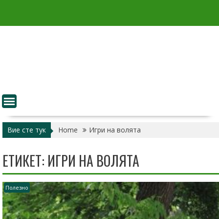
Skip
to
content
Вие сте тук
Home
Игри на волята
ЕТИКЕТ:
ИГРИ НА ВОЛЯТА
Полезно