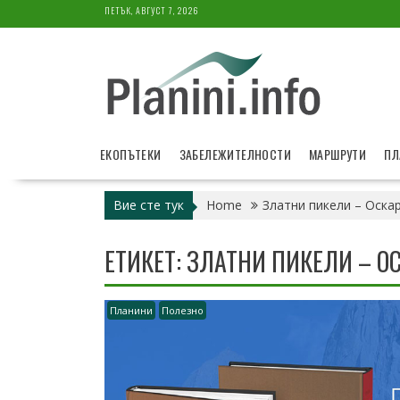
Skip
ПЕТЪК, АВГУСТ 7, 2026
to
content
ЕКОПЪТЕКИ
ЗАБЕЛЕЖИТЕЛНОСТИ
МАРШРУТИ
ПЛ
Вие сте тук
Home
Златни пикели – Оска
ЕТИКЕТ:
ЗЛАТНИ ПИКЕЛИ – О
Планини
Полезно