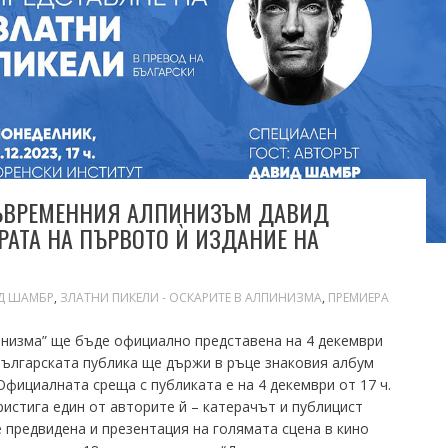
 СЪВРЕМЕННИЯ АЛПИНИЗЪМ ДАВИД
РАТА НА ПЪРВОТО Ѝ ИЗДАНИЕ НА
Д ШАМБР
,
ЗЛАТНИ ПИКЕЛИ - ОСКАРИТЕ В АЛПИНИЗМА
,
ПРЕМИЕРА
пинизма” ще бъде официално представена на 4 декември
ългарската публика ще държи в ръце знаковия албум
Официалната среща с публиката е на 4 декември от 17 ч.
ристига един от авторите й – катерачът и публицист
 предвидена и презентация на голямата сцена в кино