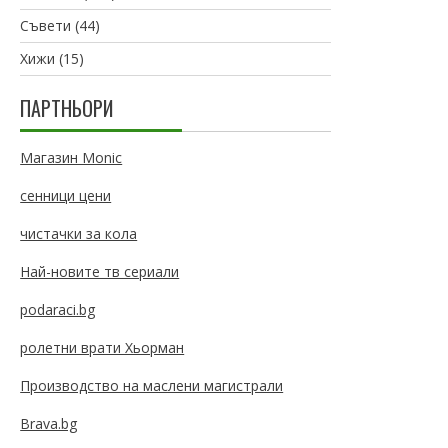
Съвети
(44)
Хижи
(15)
ПАРТНЬОРИ
Магазин Monic
сенници цени
чистачки за кола
Най-новите тв сериали
podaraci.bg
ролетни врати Хьорман
Производство на маслени магистрали
Brava.bg