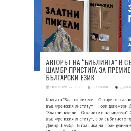
АВТОРЪТ НА “БИБЛИЯТА” В
ШАМБР ПРИСТИГА ЗА ПРЕМИЕ
БЪЛГАРСКИ ЕЗИК
НОЕМВРИ 27, 2023
PLANINAR
ДАВИ
Книгата ”Златни пикели – Оскарите в ал
във Френския институт Този декември б
“Златни пикели – Оскарите в алпинизма”. 
във Френския институт, а за събитието п
Давид Шамбр. В графика на французина е