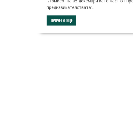
“Люмиер” на 05 декември като част от пр
предизвикателствата”…
ПРОЧЕТИ ОЩЕ