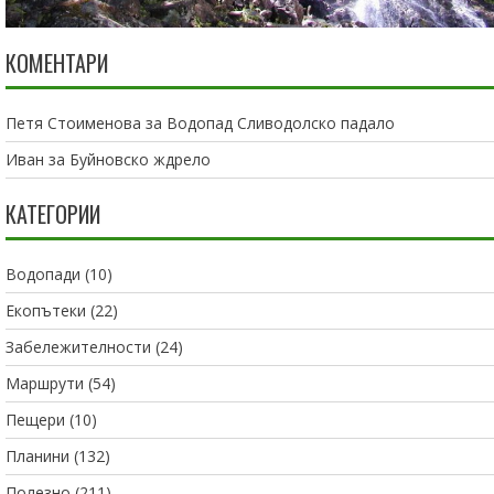
КОМЕНТАРИ
Петя Стоименова
за
Водопад Сливодолско падало
Иван
за
Буйновско ждрело
КАТЕГОРИИ
Водопади
(10)
Екопътеки
(22)
Забележителности
(24)
Маршрути
(54)
Пещери
(10)
Планини
(132)
Полезно
(211)