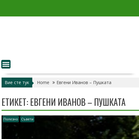
Skip
to
content
Вие сте тук
Home
Евгени Иванов – Пушката
ЕТИКЕТ:
ЕВГЕНИ ИВАНОВ – ПУШКАТА
Полезно
Съвети