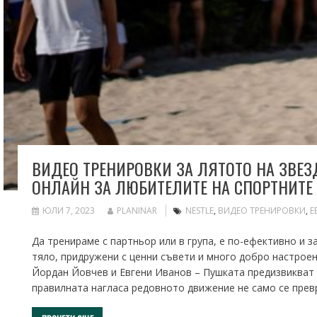
ВИДЕО ТРЕНИРОВКИ ЗА ЛЯТОТО НА ЗВЕЗ
ОНЛАЙН ЗА ЛЮБИТЕЛИТЕ НА СПОРТНИТЕ
ЮЛИ 7, 2023
PLANINAR
NESTLE
,
ВИДЕО ТРЕНИРОВКИ
,
Е
Да тренираме с партньор или в група, е по-ефективно и
тяло, придружени с ценни съвети и много добро настроен
Йордан Йовчев и Евгени Иванов – Пушката предизвикват не
правилната нагласа редовното движение не само се превр