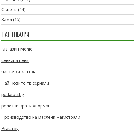
Съвети
(44)
Хижи
(15)
ПАРТНЬОРИ
Магазин Monic
сенници цени
чистачки за кола
Най-новите тв сериали
podaraci.bg
ролетни врати Хьорман
Производство на маслени магистрали
Brava.bg