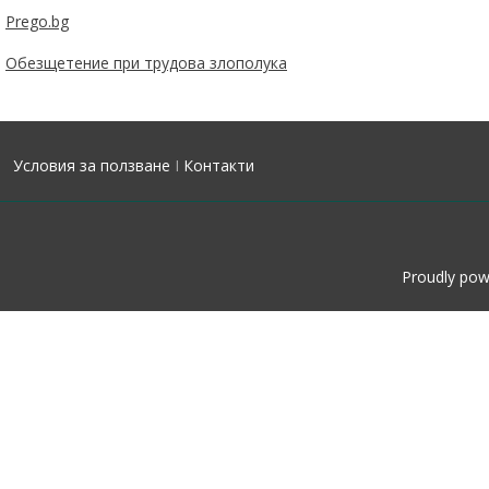
Prego.bg
Обезщетение при трудова злополука
Условия за ползване
I
Контакти
Proudly po