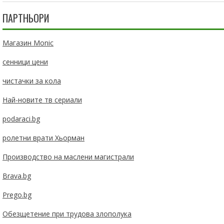
ПАРТНЬОРИ
Магазин Monic
сенници цени
чистачки за кола
Най-новите тв сериали
podaraci.bg
ролетни врати Хьорман
Производство на маслени магистрали
Brava.bg
Prego.bg
Обезщетение при трудова злополука