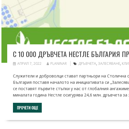
С 10 000 ДРЪВЧЕТА НЕСТЛЕ БЪЛГАРИЯ 
АПРИЛ 7, 2022
PLANINAR
ДРЪВЧЕТА
,
ЗАЛЕСЯВАНЕ
,
КЛИ
Служители и доброволци стават партньори на Столична 
България поставя началото на инициативата си „Залесява
се поставят първите стъпки у нас от глобалния ангажимен
миналата година Нестле осигурява 24,6 млн. дръвчета за
ПРОЧЕТИ ОЩЕ