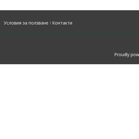
Условия за ползване
I
Контакти
Proudly po