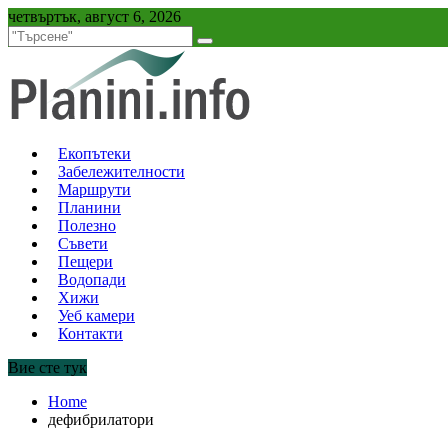
Skip
четвъртък, август 6, 2026
to
content
Екопътеки
Забележителности
Маршрути
Планини
Полезно
Съвети
Пещери
Водопади
Хижи
Уеб камери
Контакти
Вие сте тук
Home
дефибрилатори