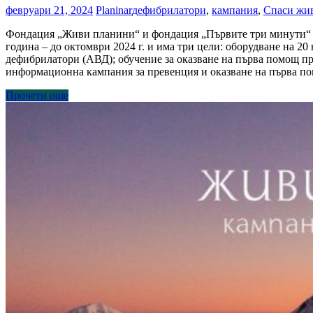
февруари 21, 2024
Planinar
дефибрилатори
,
кампания
,
Спаси жив
Фондация „Живи планини“ и фондация „Първите три минути“ з
година – до октомври 2024 г. и има три цели: оборудване на 
дефибрилатори (АВД); обучение за оказване на първа помощ пр
информационна кампания за превенция и оказване на първа по
Прочети още