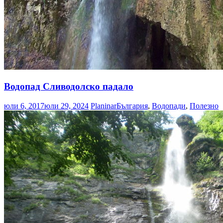
Водопад Сливодолско падало
юли 6, 2017
юли 29, 2024
Planinar
България
,
Водопади
,
Полезно