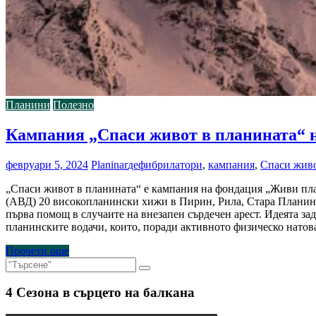
Планини
Полезно
Кампания „Спаси живот в планината“ н
февруари 5, 2024
Planinar
дефибрилатори
,
кампания
,
Спаси живо
„Спаси живот в планината“ е кампания на фондация „Живи пла
(АВД) 20 високопланински хижи в Пирин, Рила, Стара Планина,
първа помощ в случаите на внезапен сърдечен арест. Идеята за
планинските водачи, които, поради активното физическо натов
Прочети още
4 Сезона в сърцето на балкана