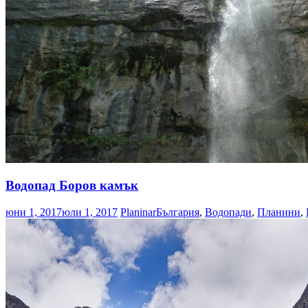
Водопад Боров камък
юни 1, 2017
юли 1, 2017
Planinar
България
,
Водопади
,
Планини
,