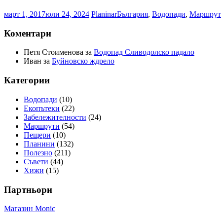
март 1, 2017
юли 24, 2024
Planinar
България
,
Водопади
,
Маршрут
Коментари
Петя Стоименова
за
Водопад Сливодолско падало
Иван
за
Буйновско ждрело
Категории
Водопади
(10)
Екопътеки
(22)
Забележителности
(24)
Маршрути
(54)
Пещери
(10)
Планини
(132)
Полезно
(211)
Съвети
(44)
Хижи
(15)
Партньори
Магазин Monic