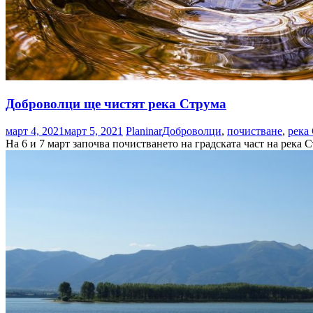
Доброволци ще чистят река Струма
март 4, 2021
март 5, 2021
Planinar
Доброволци
,
почистване
,
река
На 6 и 7 март започва почистването на градската част на река