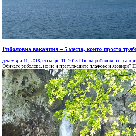
Риболовна ваканция – 5 места, които просто тряб
декември 11, 2018
декември 11, 2018
Planinar
риболовна ваканци
Обичате риболова, но не и претъпканите плажове и язовири? Не