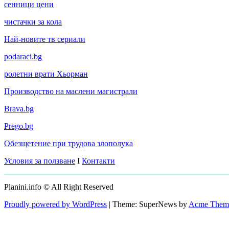
сенници цени
чистачки за кола
Най-новите тв сериали
podaraci.bg
ролетни врати Хьорман
Производство на маслени магистрали
Brava.bg
Prego.bg
Обезщетение при трудова злополука
Условия за ползване
I
Контакти
Planini.info © All Right Reserved
Proudly powered by WordPress
|
Theme: SuperNews by
Acme Them