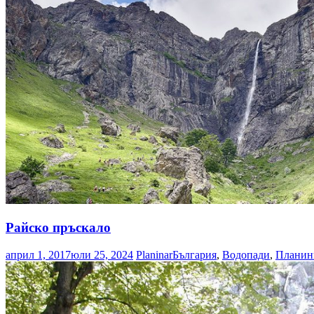
Райско пръскало
април 1, 2017
юли 25, 2024
Planinar
България
,
Водопади
,
Планин