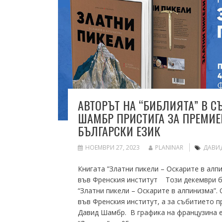
АВТОРЪТ НА “БИБЛИЯТА” В
ШАМБР ПРИСТИГА ЗА ПРЕМИЕ
БЪЛГАРСКИ ЕЗИК
НОЕМВРИ 27, 2023
PLANINAR
ДАВИ
Книгата ”Златни пикели – Оскарите в ал
във Френския институт Този декември б
“Златни пикели – Оскарите в алпинизма”. 
във Френския институт, а за събитието п
Давид Шамбр. В графика на французина е