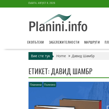
Skip
СЪБОТА, АВГУСТ 8, 2026
to
content
ЕКОПЪТЕКИ
ЗАБЕЛЕЖИТЕЛНОСТИ
МАРШРУТИ
ПЛ
Вие сте тук
Home
Давид Шамбр
ЕТИКЕТ:
ДАВИД ШАМБР
Планини
Полезно