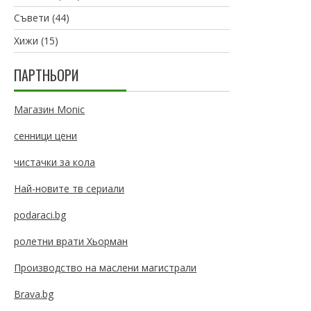
Съвети
(44)
Хижи
(15)
ПАРТНЬОРИ
Магазин Monic
сенници цени
чистачки за кола
Най-новите тв сериали
podaraci.bg
ролетни врати Хьорман
Производство на маслени магистрали
Brava.bg