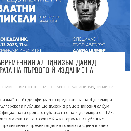
 СЪВРЕМЕННИЯ АЛПИНИЗЪМ ДАВИД
РАТА НА ПЪРВОТО Ѝ ИЗДАНИЕ НА
Д ШАМБР
,
ЗЛАТНИ ПИКЕЛИ - ОСКАРИТЕ В АЛПИНИЗМА
,
ПРЕМИЕРА
пинизма” ще бъде официално представена на 4 декември
ългарската публика ще държи в ръце знаковия албум
Официалната среща с публиката е на 4 декември от 17 ч.
ристига един от авторите й – катерачът и публицист
 предвидена и презентация на голямата сцена в кино