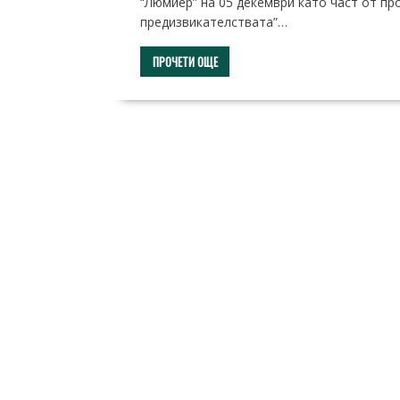
“Люмиер” на 05 декември като част от пр
предизвикателствата”…
ПРОЧЕТИ ОЩЕ