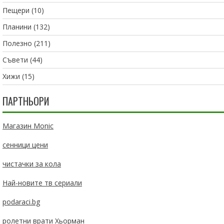
Пещери
(10)
Планини
(132)
Полезно
(211)
Съвети
(44)
Хижи
(15)
ПАРТНЬОРИ
Магазин Monic
сенници цени
чистачки за кола
Най-новите тв сериали
podaraci.bg
ролетни врати Хьорман