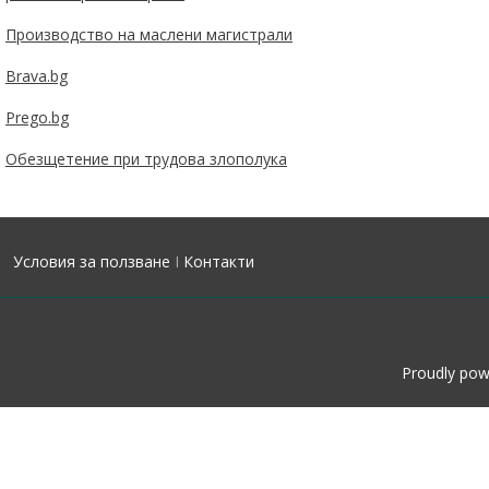
Производство на маслени магистрали
Brava.bg
Prego.bg
Обезщетение при трудова злополука
Условия за ползване
I
Контакти
Proudly po