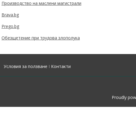
Производство на маслени магистрали
Brava.bg
Prego.bg
Обезщетение при трудова злополука
Условия за ползване
I
Контакти
Proudly po