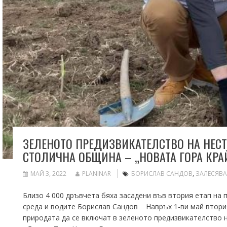
ЗЕЛЕНОТО ПРЕДИЗВИКАТЕЛСТВО НА НЕСТ
СТОЛИЧНА ОБЩИНА – „НОВАТА ГОРА КРА
МАЙ 3, 2022
PLANINAR
БОРИСЛАВ САНДОВ
,
ЗАЛЕСЯВА
Близо 4 000 дръвчета бяха засадени във втория етап на 
среда и водите Борислав Сандов Навръх 1-ви май втория
природата да се включат в зеленото предизвикателство н