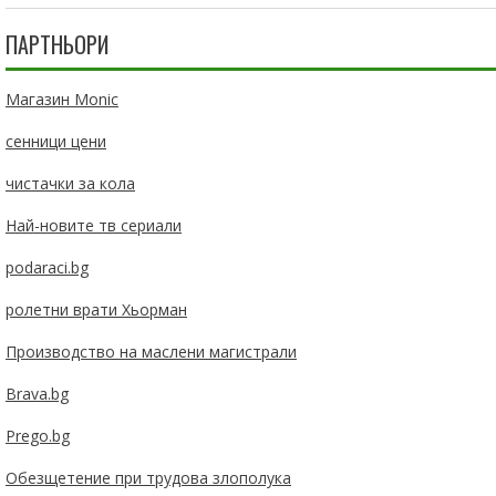
ПАРТНЬОРИ
Магазин Monic
сенници цени
чистачки за кола
Най-новите тв сериали
podaraci.bg
ролетни врати Хьорман
Производство на маслени магистрали
Brava.bg
Prego.bg
Обезщетение при трудова злополука