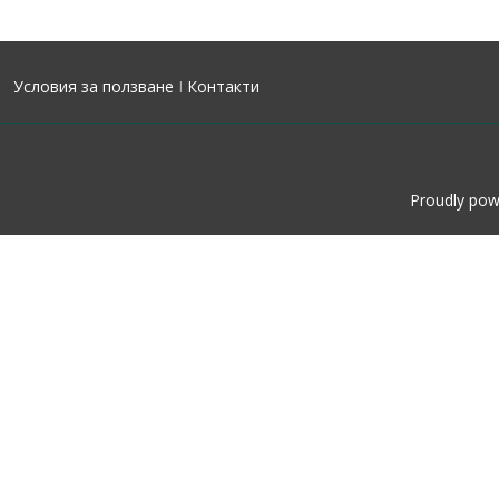
Условия за ползване
I
Контакти
Proudly po