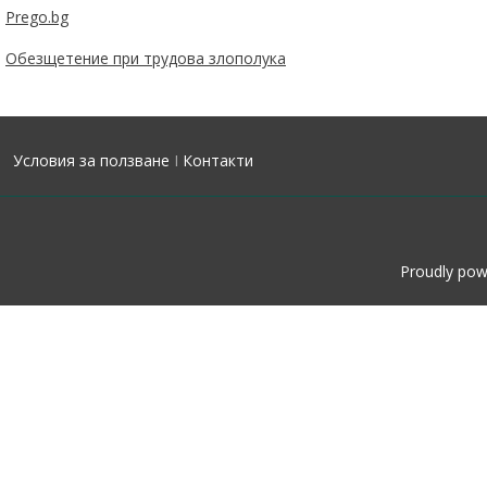
Prego.bg
Обезщетение при трудова злополука
Условия за ползване
I
Контакти
Proudly po