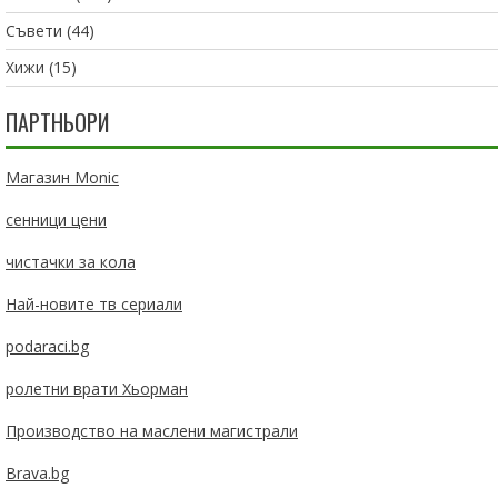
Съвети
(44)
Хижи
(15)
ПАРТНЬОРИ
Магазин Monic
сенници цени
чистачки за кола
Най-новите тв сериали
podaraci.bg
ролетни врати Хьорман
Производство на маслени магистрали
Brava.bg