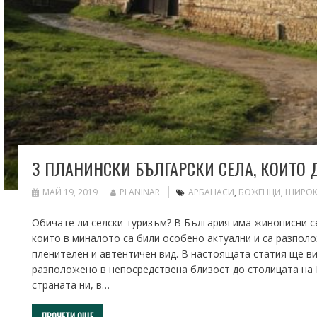
3 ПЛАНИНСКИ БЪЛГАРСКИ СЕЛА, КОИТО 
МАЙ 19, 2019
PLANINAR
АРБАНАСИ
,
БОЖЕНЦИ
,
ШИРОК
Обичате ли селски туризъм? В България има живописни се
които в миналото са били особено актуални и са разполо
пленителен и автентичен вид. В настоящата статия ще ви
разположено в непосредствена близост до столицата на
страната ни, в…
ПРОЧЕТИ ОЩЕ